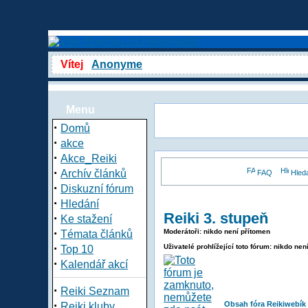
Vítej
Anonyme
Menu
·
Domů
·
akce
·
Akce_Reiki
·
Archív článků
FAQ
Hled
·
Diskuzní fórum
·
Hledání
Reiki 3. stupeň
·
Ke stažení
·
Moderátoři: nikdo není přítomen
Témata článků
·
Uživatelé prohlížející toto fórum: nikdo nen
Top 10
·
Kalendář akcí
·
Reiki Seznam
·
Obsah fóra Reikiwebík
Reiki kluby