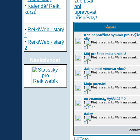
·
Kalendář Reiki
kurzů
Témata
·
ReikiWeb - starý
1
Kde nepoužívat symbol pro zvýše
síly
·
ReikiWeb - starý
[
Přejít na stránku
2
2
]
Můj prožitek roku s reiki 3
[
Přejít na stránku
Návštěvnost
2
]
Jak se reiki věnovat více?
[
Přejít na stránku
2
]
Moje poznání
[
Přejít na stránku
2
]
co znamená,, Vyšší Já " ?
[
Přejít na stránku
2
,
3
,
4
]
čakry
[
Přejít na stránku
2
]
Zobraz