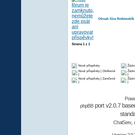
Obsah fóra Reikiwebík
Strana
1
z
1
Nové příspěvky
Žádn
Nové příspěvky [ Oblíbené
Žádné
]
]
Nové příspěvky [ Zamčené
Žádn
]
]
Powe
port v2.0.7 bas
phpBB
stand
,
ChatServ