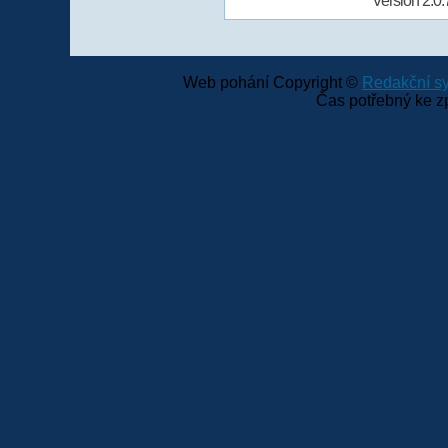
Version 2.0.
Web pohání Copyright ©
Redakční 
Čas potřebný ke z