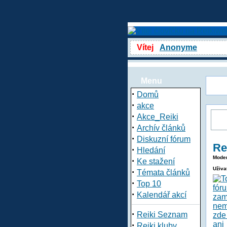
Vítej
Anonyme
Menu
·
Domů
·
akce
·
Akce_Reiki
·
Archív článků
·
Diskuzní fórum
Re
·
Hledání
Moder
·
Ke stažení
Uživa
·
Témata článků
·
Top 10
·
Kalendář akcí
·
Reiki Seznam
·
Reiki kluby