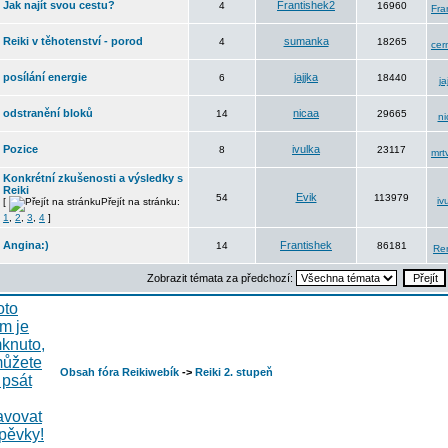
Jak najít svou cestu?
Frantishek2
4
16960
Fra
Reiki v těhotenství - porod
sumanka
4
18265
cer
posílání energie
jajjka
6
18440
ja
odstranění bloků
nicaa
14
29665
ni
Pozice
ivulka
8
23117
mrt
Konkrétní zkušenosti a výsledky s
Reiki
Evik
54
113979
iv
[
Přejít na stránku:
1
,
2
,
3
,
4
]
Angina:)
Frantishek
14
86181
Re
Zobrazit témata za předchozí:
Obsah fóra Reikiwebík
->
Reiki 2. stupeň