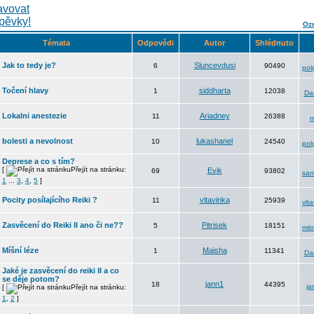
Ozn
Témata
Odpovědi
Autor
Shlédnuto
Jak to tedy je?
Sluncevdusi
6
90490
pol
Točení hlavy
siddharta
1
12038
Da
Lokalni anestezie
Ariadney
11
26388
m
bolesti a nevolnost
lukashanel
10
24540
pol
Deprese a co s tím?
[
Přejít na stránku:
Evik
69
93802
sa
1
...
3
,
4
,
5
]
Pocity posílajícího Reiki ?
vltavinka
11
25939
vlt
Zasvěcení do Reiki II ano či ne??
Pitrisek
5
18151
mit
Míšní léze
Maisha
1
11341
Da
Jaké je zasvěcení do reiki II a co
se děje potom?
jann1
18
44395
ja
[
Přejít na stránku:
1
,
2
]