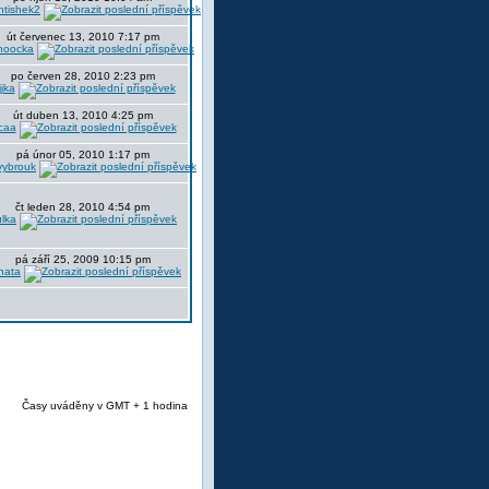
ntishek2
út červenec 13, 2010 7:17 pm
noocka
po červen 28, 2010 2:23 pm
jjka
út duben 13, 2010 4:25 pm
caa
pá únor 05, 2010 1:17 pm
vybrouk
čt leden 28, 2010 4:54 pm
ulka
pá září 25, 2009 10:15 pm
nata
Časy uváděny v GMT + 1 hodina