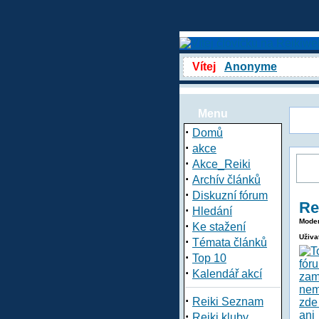
Vítej
Anonyme
Menu
·
Domů
·
akce
·
Akce_Reiki
·
Archív článků
·
Diskuzní fórum
Re
·
Hledání
Moder
·
Ke stažení
Uživa
·
Témata článků
·
Top 10
·
Kalendář akcí
·
Reiki Seznam
·
Reiki kluby