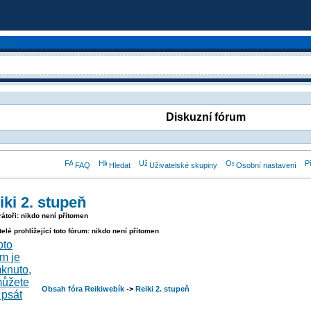
Diskuzní fórum
FAQ
Hledat
Uživatelské skupiny
Osobní nastavení
iki 2. stupeň
átoři: nikdo není přítomen
telé prohlížející toto fórum: nikdo není přítomen
Obsah fóra Reikiwebík
->
Reiki 2. stupeň