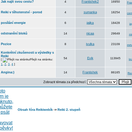
Jak najít svou cestu?
Frantishek2
4
16950
Fra
Reiki v těhotenství - porod
sumanka
4
18254
cer
posílání energie
jajjka
6
18428
ja
odstranění bloků
nicaa
14
29649
ni
Pozice
ivulka
8
23109
mrt
Konkrétní zkušenosti a výsledky s
Reiki
Evik
54
113945
iv
[
Přejít na stránku:
1
,
2
,
3
,
4
]
Angina:)
Frantishek
14
86165
Re
Zobrazit témata za předchozí:
Obsah fóra Reikiwebík
->
Reiki 2. stupeň