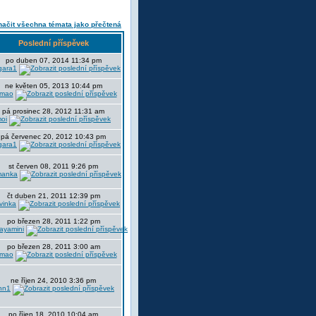
ačit všechna témata jako přečtená
Poslední příspěvek
po duben 07, 2014 11:34 pm
gara1
ne květen 05, 2013 10:44 pm
mao
pá prosinec 28, 2012 11:31 am
oi
pá červenec 20, 2012 10:43 pm
gara1
st červen 08, 2011 9:26 pm
manka
čt duben 21, 2011 12:39 pm
avinka
po březen 28, 2011 1:22 pm
rayamini
po březen 28, 2011 3:00 am
mao
ne říjen 24, 2010 3:36 pm
nn1
po říjen 18, 2010 10:04 am