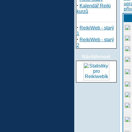
·
Kalendář Reiki
kurzů
·
ReikiWeb - starý
1
·
ReikiWeb - starý
2
Návštěvnost