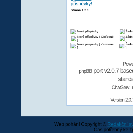
Strana
1
z
1
Nové příspěvky
Žádn
Nové příspěvky [ Oblíbené
Žádné
]
]
Nové příspěvky [ Zamčené
Žádn
]
]
Powe
port v2.0.7 bas
phpBB
stand
,
ChatServ
Version 2.0.
Web pohání Copyright ©
Redakční 
Čas potřebný ke z