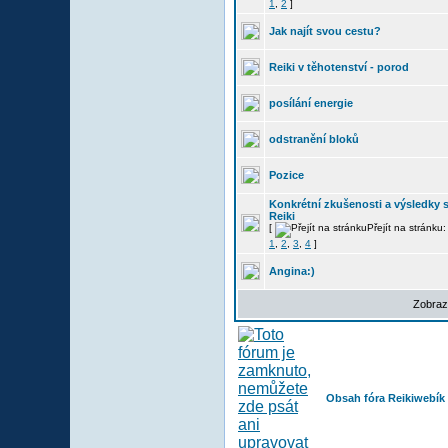
1
,
2
]
Jak najít svou cestu?
Reiki v těhotenství - porod
posílání energie
odstranění bloků
Pozice
Konkrétní zkušenosti a výsledky 
Reiki
[
Přejít na stránku:
1
,
2
,
3
,
4
]
Angina:)
Zobraz
Obsah fóra Reikiwebík