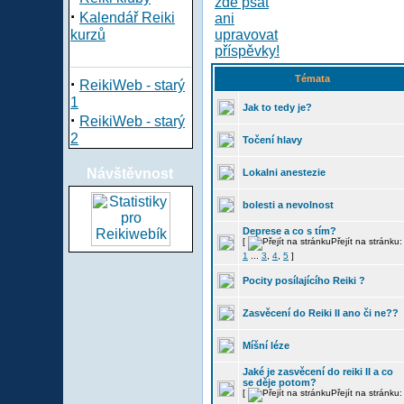
·
Kalendář Reiki
kurzů
Témata
·
ReikiWeb - starý
1
Jak to tedy je?
·
ReikiWeb - starý
2
Točení hlavy
Návštěvnost
Lokalni anestezie
bolesti a nevolnost
Deprese a co s tím?
[
Přejít na stránku:
1
...
3
,
4
,
5
]
Pocity posílajícího Reiki ?
Zasvěcení do Reiki II ano či ne??
Míšní léze
Jaké je zasvěcení do reiki II a co
se děje potom?
[
Přejít na stránku: