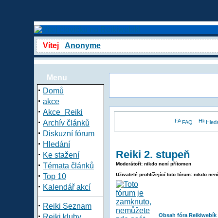
Vítej
Anonyme
Menu
·
Domů
·
akce
·
Akce_Reiki
·
Archív článků
FAQ
Hled
·
Diskuzní fórum
·
Hledání
Reiki 2. stupeň
·
Ke stažení
·
Moderátoři: nikdo není přítomen
Témata článků
·
Uživatelé prohlížející toto fórum: nikdo nen
Top 10
·
Kalendář akcí
·
Reiki Seznam
·
Obsah fóra Reikiwebík
Reiki kluby