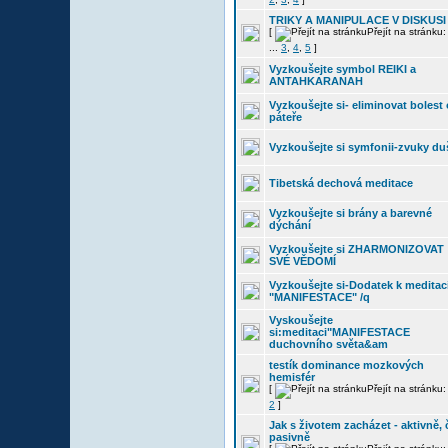
TRIKY A MANIPULACE V DISKUSI
[
Přejít na stránku
...
3
,
4
,
5
]
Vyzkoušejte symbol REIKI a
ANTAHKARANAH
Vyzkoušejte si- eliminovat bolest
páteře
Vyzkoušejte si symfonii-zvuky du
Tibetská dechová meditace
Vyzkoušejte si brány a barevné
dýchání
Vyzkoušejte si ZHARMONIZOVAT
SVÉ VĚDOMÍ
Vyzkoušejte si-Dodatek k meditac
"MANIFESTACE" /q
Vyskoušejte
si:meditaci"MANIFESTACE
duchovního světa&am
testík dominance mozkových
hemisfér
[
Přejít na stránku
2
]
Jak s životem zacházet - aktivně, 
pasivně