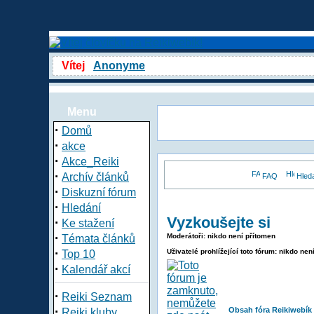
Vítej
Anonyme
Menu
·
Domů
·
akce
·
Akce_Reiki
·
Archív článků
FAQ
Hled
·
Diskuzní fórum
·
Hledání
Vyzkoušejte si
·
Ke stažení
·
Moderátoři: nikdo není přítomen
Témata článků
·
Uživatelé prohlížející toto fórum: nikdo nen
Top 10
·
Kalendář akcí
·
Reiki Seznam
·
Obsah fóra Reikiwebík
Reiki kluby