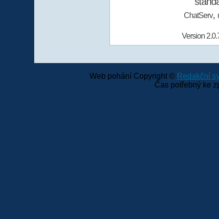
stand
,
ChatServ
Version 2.0.
Web pohání Copyright ©
Redakční 
Čas potřebný ke z