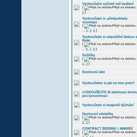
Vyzkoušejte vyčistit své bydlení
[
Přejít na stránku
2
]
Vyzkoušejte si .předpoklady
vzestupu
[
Přejít na stránku
...
4
,
5
,
6
]
Vyzkoušejte si odpuštění láskou 
Reiki
[
Přejít na stránku
...
6
,
7
,
8
]
Dušičky
[
Přejít na stránku
2
,
3
]
Duchovní úlet
Vyzkoušekte si jak na tom jsme?
vYZKOUŠEJTE SI-aktivizaci dech
pro koncentraci
Vyzkoušejte si magické dýchání
Duchovní vdolečky
[
Přejít na stránku
2
,
3
]
CONTRACT BIDDING / AWARD!
[
Přejít na stránku
2
,
3
,
4
]