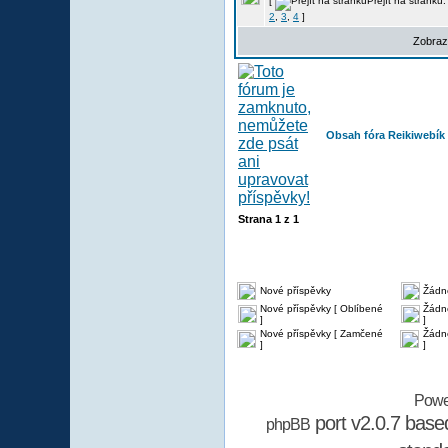
[
Přejít na stránku
2
,
3
,
4
]
Zobraz
Obsah fóra Reikiwebík
Strana
1
z
1
Nové příspěvky
Žádn
Nové příspěvky [ Oblíbené
Žádné
]
]
Nové příspěvky [ Zamčené
Žádn
]
]
Powe
port v2.0.7 bas
phpBB