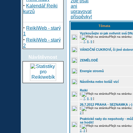
·
Kalendář Reiki
kurzů
Témata
·
ReikiWeb - starý
1
Vyzkoušejte si-jak ovlivnit svá D
[
Přejít na stránku
·
ReikiWeb - starý
...
7
,
8
,
9
]
2
VÁNOČNÍ CUKROVÍ, či jiné dobro
Návštěvnost
ZEMĚLODĚ
Energie stromů
Nástěnka nebo koláž vizí
Reiki
[
Přejít na stránku
...
7
,
8
,
9
]
26.7.2012 PRAHA - SEZNAMKA ;-)
[
Přejít na stránku
2
]
Praktické rady do nepohody - mů
se hodit!
[
Přejít na stránku
2
,
3
]