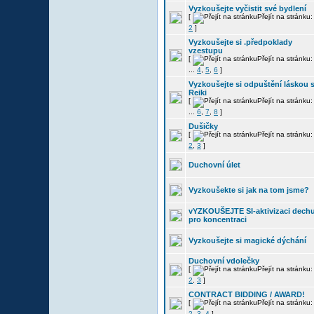
Vyzkoušejte vyčistit své bydlení
[
Přejít na stránku
2
]
Vyzkoušejte si .předpoklady
vzestupu
[
Přejít na stránku
...
4
,
5
,
6
]
Vyzkoušejte si odpuštění láskou 
Reiki
[
Přejít na stránku
...
6
,
7
,
8
]
Dušičky
[
Přejít na stránku
2
,
3
]
Duchovní úlet
Vyzkoušekte si jak na tom jsme?
vYZKOUŠEJTE SI-aktivizaci dech
pro koncentraci
Vyzkoušejte si magické dýchání
Duchovní vdolečky
[
Přejít na stránku
2
,
3
]
CONTRACT BIDDING / AWARD!
[
Přejít na stránku
2
,
3
,
4
]