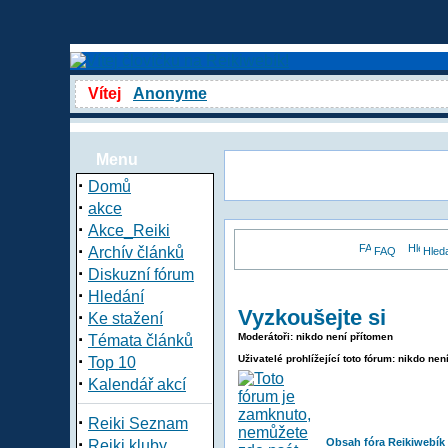
Vítej
Anonyme
Menu
·
Domů
·
akce
·
Akce_Reiki
·
Archív článků
FAQ
Hled
·
Diskuzní fórum
·
Hledání
Vyzkoušejte si
·
Ke stažení
·
Moderátoři: nikdo není přítomen
Témata článků
·
Uživatelé prohlížející toto fórum: nikdo nen
Top 10
·
Kalendář akcí
·
Reiki Seznam
·
Obsah fóra Reikiwebík
Reiki kluby