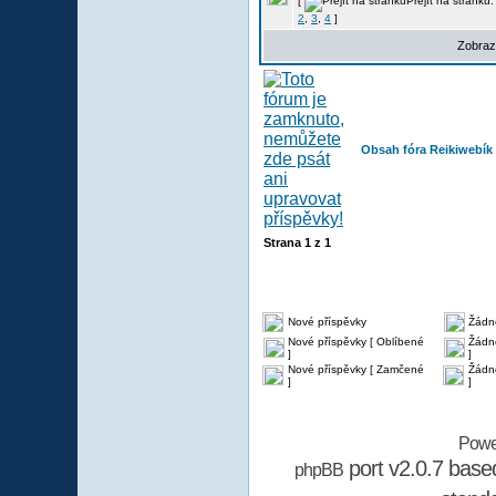
[
Přejít na stránku
2
,
3
,
4
]
Zobraz
Obsah fóra Reikiwebík
Strana
1
z
1
Nové příspěvky
Žádn
Nové příspěvky [ Oblíbené
Žádné
]
]
Nové příspěvky [ Zamčené
Žádn
]
]
Powe
port v2.0.7 bas
phpBB