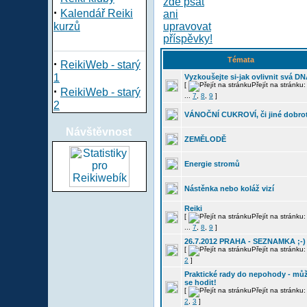
·
Kalendář Reiki
kurzů
Témata
·
ReikiWeb - starý
1
Vyzkoušejte si-jak ovlivnit svá D
[
Přejít na stránku
·
ReikiWeb - starý
...
7
,
8
,
9
]
2
VÁNOČNÍ CUKROVÍ, či jiné dobro
Návštěvnost
ZEMĚLODĚ
Energie stromů
Nástěnka nebo koláž vizí
Reiki
[
Přejít na stránku
...
7
,
8
,
9
]
26.7.2012 PRAHA - SEZNAMKA ;-)
[
Přejít na stránku
2
]
Praktické rady do nepohody - mů
se hodit!
[
Přejít na stránku
2
,
3
]