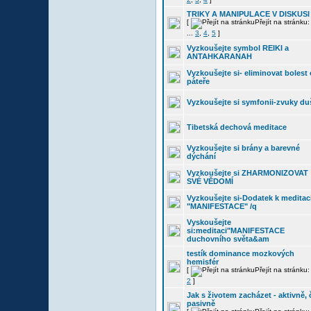
TRIKY A MANIPULACE V DISKUSI
[
Přejít na stránku
...
3
,
4
,
5
]
Vyzkoušejte symbol REIKI a
ANTAHKARANAH
Vyzkoušejte si- eliminovat bolest
páteře
Vyzkoušejte si symfonii-zvuky du
Tibetská dechová meditace
Vyzkoušejte si brány a barevné
dýchání
Vyzkoušejte si ZHARMONIZOVAT
SVÉ VĚDOMÍ
Vyzkoušejte si-Dodatek k meditac
"MANIFESTACE" /q
Vyskoušejte
si:meditaci"MANIFESTACE
duchovního světa&am
testík dominance mozkových
hemisfér
[
Přejít na stránku
2
]
Jak s životem zacházet - aktivně, 
pasivně