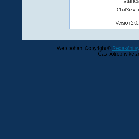
stand
,
ChatServ
Version 2.0.
Web pohání Copyright ©
Redakční 
Čas potřebný ke z