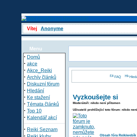
Vítej
Anonyme
Menu
·
Domů
·
akce
·
Akce_Reiki
·
Archív článků
FAQ
Hled
·
Diskuzní fórum
·
Hledání
Vyzkoušejte si
·
Ke stažení
·
Moderátoři: nikdo není přítomen
Témata článků
·
Uživatelé prohlížející toto fórum: nikdo nen
Top 10
·
Kalendář akcí
·
Reiki Seznam
·
Obsah fóra Reikiwebík
Reiki kluby