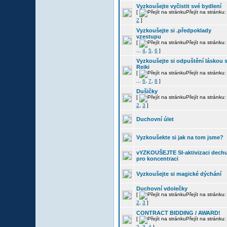
Vyzkoušejte vyčistit své bydlení
[
Přejít na stránku
2
]
Vyzkoušejte si .předpoklady
vzestupu
[
Přejít na stránku
...
4
,
5
,
6
]
Vyzkoušejte si odpuštění láskou 
Reiki
[
Přejít na stránku
...
6
,
7
,
8
]
Dušičky
[
Přejít na stránku
2
,
3
]
Duchovní úlet
Vyzkoušekte si jak na tom jsme?
vYZKOUŠEJTE SI-aktivizaci dech
pro koncentraci
Vyzkoušejte si magické dýchání
Duchovní vdolečky
[
Přejít na stránku
2
,
3
]
CONTRACT BIDDING / AWARD!
[
Přejít na stránku
2
,
3
,
4
]