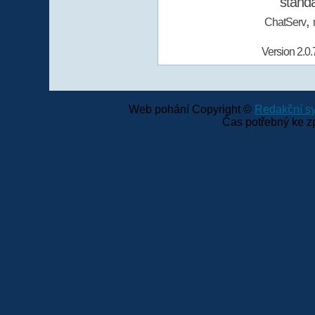
stand
,
ChatServ
Version 2.0.
Web pohání Copyright ©
Redakční 
Čas potřebný ke z