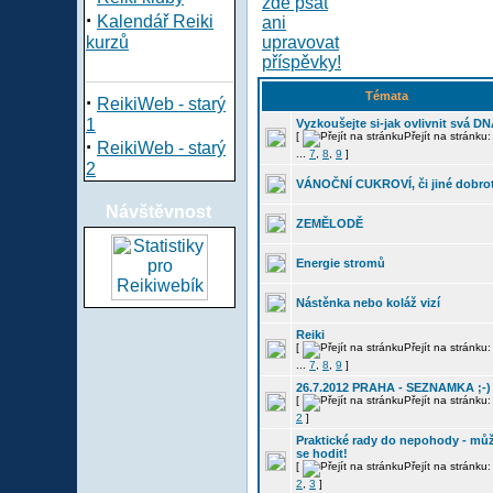
·
Kalendář Reiki
kurzů
Témata
·
ReikiWeb - starý
1
Vyzkoušejte si-jak ovlivnit svá D
[
Přejít na stránku
·
ReikiWeb - starý
...
7
,
8
,
9
]
2
VÁNOČNÍ CUKROVÍ, či jiné dobro
Návštěvnost
ZEMĚLODĚ
Energie stromů
Nástěnka nebo koláž vizí
Reiki
[
Přejít na stránku
...
7
,
8
,
9
]
26.7.2012 PRAHA - SEZNAMKA ;-)
[
Přejít na stránku
2
]
Praktické rady do nepohody - mů
se hodit!
[
Přejít na stránku
2
,
3
]