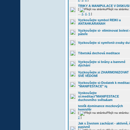
TRIKY A MANIPULACE V DISKUSI
[
Přejít na stránku
...
3
,
4
,
5
]
Vyzkoušejte symbol REIKI a
ANTAHKARANAH
Vyzkoušejte si- eliminovat bolest
páteře
Vyzkoušejte si symfonii-zvuky du
Tibetská dechová meditace
Vyzkoušejte si brány a barevné
dýchání
Vyzkoušejte si ZHARMONIZOVAT
SVÉ VĚDOMÍ
Vyzkoušejte si-Dodatek k meditac
"MANIFESTACE" /q
Vyskoušejte
si:meditaci"MANIFESTACE
duchovního světa&am
testík dominance mozkových
hemisfér
[
Přejít na stránku
2
]
Jak s životem zacházet - aktivně, 
pasivně