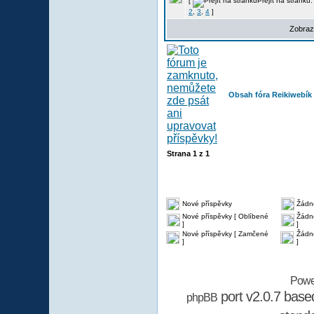
[
Přejít na stránku
2
,
3
,
4
]
Zobraz
Obsah fóra Reikiwebík
Strana
1
z
1
Nové příspěvky
Žádn
Nové příspěvky [ Oblíbené
Žádné
]
]
Nové příspěvky [ Zamčené
Žádn
]
]
Powe
port v2.0.7 bas
phpBB