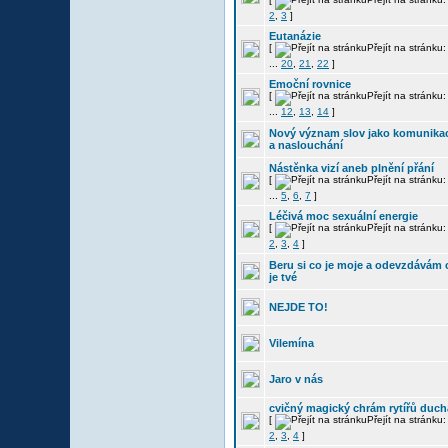
2
,
3
]
Eutanázie
[
Přejít na stránku
...
20
,
21
,
22
]
Emoční rovnice
[
Přejít na stránku
...
12
,
13
,
14
]
Nový význam slov jako komunika
a naslouchání
Nástěnka vizí aneb plnění přání
[
Přejít na stránku
...
5
,
6
,
7
]
Léčivá moc sexuální energie
[
Přejít na stránku
2
,
3
,
4
]
Beru si co je moje a odevzdávám 
je tvé
NEJDE TO!
Vilemína
Jaro v nás
cvičný magický chrám rytířů duch
[
Přejít na stránku
2
,
3
,
4
]