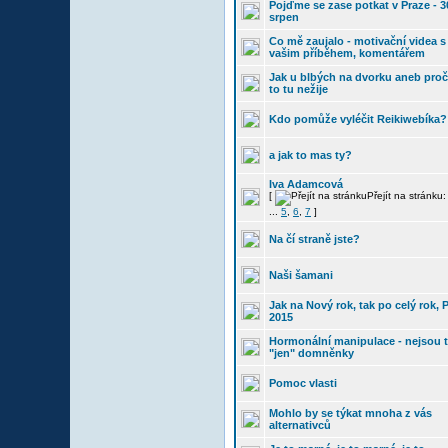
Pojďme se zase potkat v Praze - 3
srpen
Co mě zaujalo - motivační videa s
vašim příběhem, komentářem
Jak u blbých na dvorku aneb proč
to tu nežije
Kdo pomůže vyléčit Reikiwebíka?
a jak to mas ty?
Iva Adamcová
[
Přejít na stránku
...
5
,
6
,
7
]
Na čí straně jste?
Naši šamani
Jak na Nový rok, tak po celý rok, 
2015
Hormonální manipulace - nejsou 
"jen" domněnky
Pomoc vlasti
Mohlo by se týkat mnoha z vás
alternativců