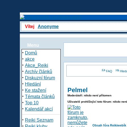
Vítej
Anonyme
Menu
·
Domů
·
akce
·
Akce_Reiki
·
Archív článků
FAQ
Hled
·
Diskuzní fórum
·
Hledání
Pelmel
·
Ke stažení
·
Moderátoři: nikdo není přítomen
Témata článků
·
Uživatelé prohlížející toto fórum: nikdo nen
Top 10
·
Kalendář akcí
·
Reiki Seznam
·
Obsah fóra Reikiwebík
Reiki kluby