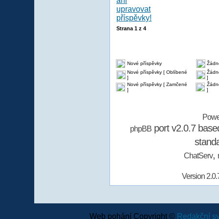
Strana
1
z
4
Nové příspěvky
Žádn
Nové příspěvky [ Oblíbené
Žádné
]
]
Nové příspěvky [ Zamčené
Žádn
]
]
Powe
port v2.0.7 bas
phpBB
stand
,
ChatServ
Version 2.0.
Web pohání Copyright ©
Redakční 