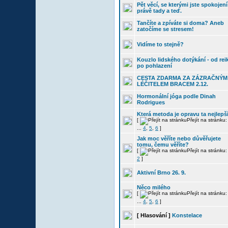
Pět věcí, se kterými jste spokojení
právě tady a teď.
Tančíte a zpíváte si doma? Aneb
zatočíme se stresem!
Vidíme to stejně?
Kouzlo lidského dotýkání - od reik
po pohlazení
CESTA ZDARMA ZA ZÁZRAČNÝM
LÉČITELEM BRACEM 2.12.
Hormonální jóga podle Dinah
Rodrigues
Která metoda je opravu ta nejlepš
[
Přejít na stránku
...
4
,
5
,
6
]
Jak moc věříte nebo důvěřujete
tomu, čemu věříte?
[
Přejít na stránku
2
]
Aktivní Brno 26. 9.
Něco milého
[
Přejít na stránku
...
4
,
5
,
6
]
[ Hlasování ]
Konstelace