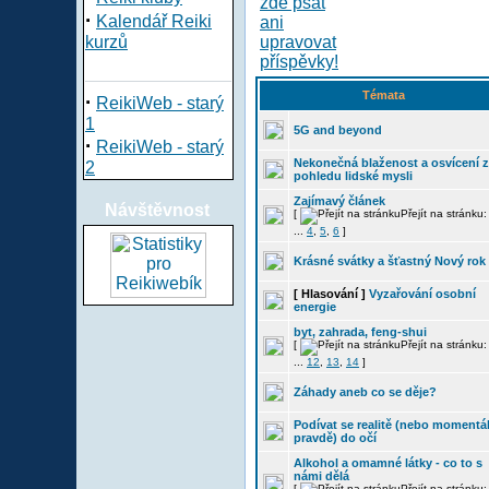
·
Kalendář Reiki
kurzů
Témata
·
ReikiWeb - starý
1
5G and beyond
·
ReikiWeb - starý
Nekonečná blaženost a osvícení z
2
pohledu lidské mysli
Zajímavý článek
Návštěvnost
[
Přejít na stránku
...
4
,
5
,
6
]
Krásné svátky a šťastný Nový rok
[ Hlasování ]
Vyzařování osobní
energie
byt, zahrada, feng-shui
[
Přejít na stránku
...
12
,
13
,
14
]
Záhady aneb co se děje?
Podívat se realitě (nebo momentá
pravdě) do očí
Alkohol a omamné látky - co to s
námi dělá
[
Přejít na stránku