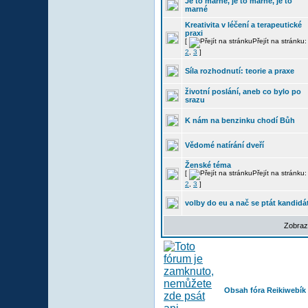
Je to marné, je to marné, je to
marné
Kreativita v léčení a terapeutické
praxi
[
Přejít na stránku
2
,
3
]
Síla rozhodnutí: teorie a praxe
životní poslání, aneb co bylo po
srazu
K nám na benzinku chodí Bůh
Vědomé natírání dveří
Ženské téma
[
Přejít na stránku
2
,
3
]
volby do eu a nač se ptát kandidá
Zobraz
Obsah fóra Reikiwebík