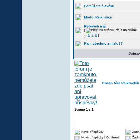
Pomůžete člověku
Modul Reiki akce
Reikiweb a já
[
Přejít na stránku
...
6
,
7
,
8
]
Kam všechno zmizlo??
Zobraz
Obsah fóra Reikiwebík
Strana
1
z
1
Nové příspěvky
Žádn
Nové příspěvky [ Oblíbené
Žádné