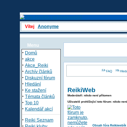
Vítej
Anonyme
Menu
·
Domů
·
akce
·
Akce_Reiki
·
Archív článků
FAQ
Hled
·
Diskuzní fórum
·
Hledání
ReikiWeb
·
Ke stažení
·
Moderátoři: nikdo není přítomen
Témata článků
·
Uživatelé prohlížející toto fórum: nikdo nen
Top 10
·
Kalendář akcí
·
Reiki Seznam
·
Obsah fóra Reikiwebík
Reiki kluby