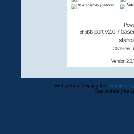
]
]
Nové příspěvky [ Zamčené
Žádn
]
]
Powe
port v2.0.7 bas
phpBB
stand
,
ChatServ
Version 2.0.
Web pohání Copyright ©
Redakční 
Čas potřebný ke z