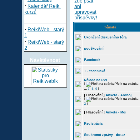
·
Kalendář Reiki
kurzů
Témata
·
ReikiWeb - starý
1
Ukončení diskusního fóra
·
ReikiWeb - starý
2
poděkování
Návštěvnost
Facebook
T - technická
Nálada na RW
[
Přejít na stránku
...
7
,
8
,
9
]
[ Hlasování ]
Anketa - Arohoj
[
Přejít na stránku
2
]
[ Hlasování ]
Anketa - Moi
Registrácia
Soukromé zprávy - dotaz