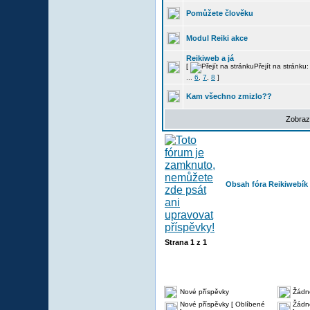
Pomůžete člověku
Modul Reiki akce
Reikiweb a já
[
Přejít na stránku
...
6
,
7
,
8
]
Kam všechno zmizlo??
Zobraz
Obsah fóra Reikiwebík
Strana
1
z
1
Nové příspěvky
Žádn
Nové příspěvky [ Oblíbené
Žádné