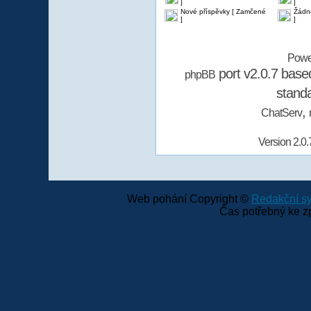
]
]
Nové příspěvky [ Zamčené
Žádn
]
]
Powe
port v2.0.7 bas
phpBB
stand
,
ChatServ
Version 2.0.
Web pohání Copyright ©
Redakční 
Čas potřebný ke z