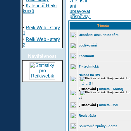
·
Kalendář Reiki
kurzů
Témata
·
ReikiWeb - starý
1
Ukončení diskusního fóra
·
ReikiWeb - starý
2
poděkování
Návštěvnost
Facebook
T - technická
Nálada na RW
[
Přejít na stránku
...
7
,
8
,
9
]
[ Hlasování ]
Anketa - Arohoj
[
Přejít na stránku
2
]
[ Hlasování ]
Anketa - Moi
Registrácia
Soukromé zprávy - dotaz