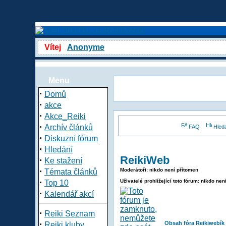
Vítej
Anonyme
Menu
·
Domů
·
akce
·
Akce_Reiki
·
Archív článků
FAQ
Hled
·
Diskuzní fórum
·
Hledání
ReikiWeb
·
Ke stažení
·
Moderátoři: nikdo není přítomen
Témata článků
·
Uživatelé prohlížející toto fórum: nikdo nen
Top 10
·
Kalendář akcí
·
Reiki Seznam
·
Obsah fóra Reikiwebík
Reiki kluby