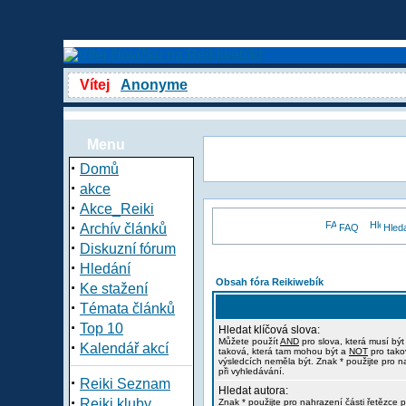
Vítej
Anonyme
Menu
·
Domů
·
akce
·
Akce_Reiki
·
Archív článků
FAQ
Hled
·
Diskuzní fórum
·
Hledání
Obsah fóra Reikiwebík
·
Ke stažení
·
Témata článků
·
Top 10
Hledat klíčová slova:
Můžete použít
AND
pro slova, která musí být
·
Kalendář akcí
taková, která tam mohou být a
NOT
pro tako
výsledcích neměla být. Znak * použijte pro n
při vyhledávání.
·
Reiki Seznam
Hledat autora:
·
Reiki kluby
Znak * použijte pro nahrazení části řetězce p