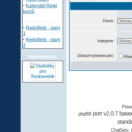
·
Kalendář Reiki
kurzů
Fórum:
·
ReikiWeb - starý
1
·
ReikiWeb - starý
Kategorie:
2
Zobrazit výsledek jako:
Návštěvnost
Přísp
Powe
port v2.0.7 bas
phpBB
stand
,
ChatServ