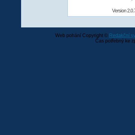
Version 2.0.
Web pohání Copyright ©
Redakční 
Čas potřebný ke z