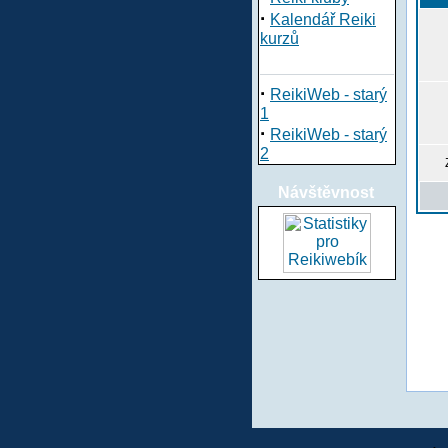
·
Kalendář Reiki
kurzů
·
ReikiWeb - starý
1
·
ReikiWeb - starý
2
Návštěvnost