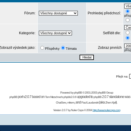
Fórum:
Prohledej předchozí:
přís
Kategorie:
Setřídit dle:
Zobrazit výsledek jako:
Zobraz prvních
Příspěvky
Témata
přís
Přejít na:
Powered by
phpBB
© 2001-2003 phpBB Group
port v2.0.7 based on
upgraded to
2.0.7 standalone was 
phpBB
Tom Nitzschner's
phpbb2.0.6
phpBB
,
,
and
(aka
).
ChatServ
mikem
Paul Laudanski
Zhen-Xjell
Version 2.0.7 by
Nuke Cops
© 2004
http://www.nukecops.com