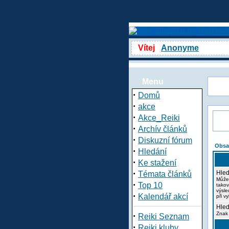
Vítej
Anonyme
Menu
·
Domů
·
akce
·
Akce_Reiki
·
Archív článků
·
Diskuzní fórum
Obsa
·
Hledání
·
Ke stažení
·
Hled
Témata článků
Může
·
Top 10
takov
výsle
·
Kalendář akcí
při v
Hled
·
Znak 
Reiki Seznam
·
Reiki kluby