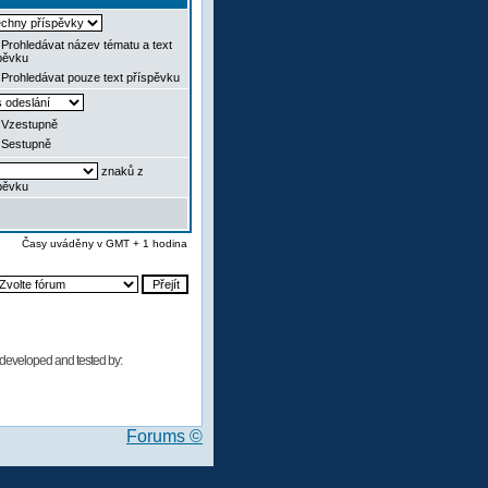
Prohledávat název tématu a text
pěvku
Prohledávat pouze text příspěvku
Vzestupně
Sestupně
znaků z
pěvku
Časy uváděny v GMT + 1 hodina
developed and tested by:
Forums ©