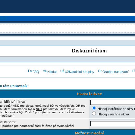
Diskuzní fórum
FAQ
Hledat
Uživatelské skupiny
Osobní nastavení
h fóra Reikiwebík
Hledat řetězec
at klíčová slova:
te použít
AND
pro slova, která musí být ve výsledcích,
OR
pro
Hledej kterékoliv ze slov
á, která tam mohou být a
NOT
pro taková, která by ve
dcích neměla být. Znak * použijte pro nahrazení části řetězce
Hledej všechna slova
yhledávání.
at autora:
* použijte pro nahrazení části řetězce při vyhledávání
Možnosti hledání