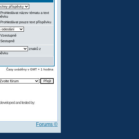
Prohledávat název tématu a text
pěvku
Prohledávat pouze text příspěvku
Vzestupně
Sestupně
znaků z
pěvku
Časy uváděny v GMT + 1 hodina
developed and tested by:
Forums ©