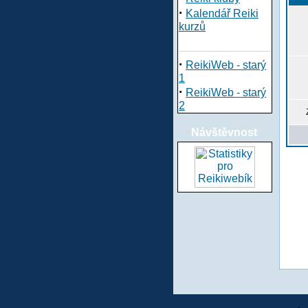
·
Kalendář Reiki
kurzů
·
ReikiWeb - starý
1
·
ReikiWeb - starý
2
Návštěvnost