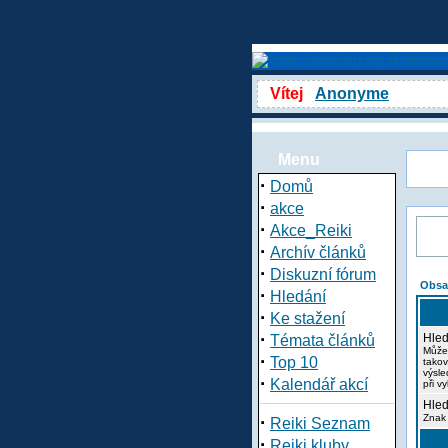
Vítej
Anonyme
Menu
·
Domů
·
akce
·
Akce_Reiki
·
Archív článků
·
Diskuzní fórum
Obsa
·
Hledání
·
Ke stažení
·
Hled
Témata článků
Může
·
Top 10
takov
výsle
·
Kalendář akcí
při v
Hled
·
Znak 
Reiki Seznam
·
Reiki kluby