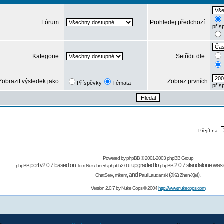
Fórum:
Prohledej předchozí:
přís
Kategorie:
Setřídit dle:
Zobrazit výsledek jako:
Zobraz prvních
Příspěvky
Témata
přís
Přejít na:
Powered by
phpBB
© 2001-2003 phpBB Group
port v2.0.7 based on
upgraded to
2.0.7 standalone was 
phpBB
Tom Nitzschner's
phpbb2.0.6
phpBB
,
,
and
(aka
).
ChatServ
mikem
Paul Laudanski
Zhen-Xjell
Version 2.0.7 by
Nuke Cops
© 2004
http://www.nukecops.com