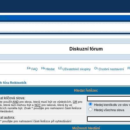
Diskuzní fórum
FAQ
Hledat
Uživatelské skupiny
Osobní nastavení
h fóra Reikiwebík
Hledat řetězec
at klíčová slova:
te použít
AND
pro slova, která musí být ve výsledcích,
OR
pro
Hledej kterékoliv ze slov
á, která tam mohou být a
NOT
pro taková, která by ve
dcích neměla být. Znak * použijte pro nahrazení části řetězce
Hledej všechna slova
yhledávání.
at autora:
* použijte pro nahrazení části řetězce při vyhledávání
Možnosti hledání