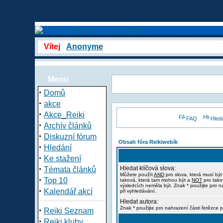
Vítej
Anonyme
Menu
·
Domů
·
akce
·
Akce_Reiki
FAQ
Hled
·
Archív článků
·
Diskuzní fórum
Obsah fóra Reikiwebík
·
Hledání
·
Ke stažení
·
Hledat klíčová slova:
Témata článků
Můžete použít
AND
pro slova, která musí být
·
Top 10
taková, která tam mohou být a
NOT
pro tako
výsledcích neměla být. Znak * použijte pro n
·
Kalendář akcí
při vyhledávání.
Hledat autora:
·
Znak * použijte pro nahrazení části řetězce p
Reiki Seznam
·
Reiki kluby