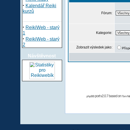
·
Kalendář Reiki
kurzů
Fórum:
·
ReikiWeb - starý
1
Kategorie:
·
ReikiWeb - starý
2
Zobrazit výsledek jako:
Přísp
Návštěvnost
port v2.0.7 based on
phpBB
Tom Nit