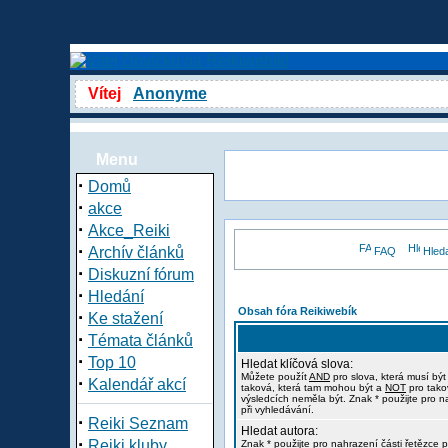
Vítej
Anonyme
Menu
·
Domů
·
akce
·
Akce_Reiki
·
Archív článků
FAQ
Hled
·
Diskuzní fórum
·
Hledání
Obsah fóra Reikiwebík
·
Ke stažení
·
Témata článků
·
Top 10
Hledat klíčová slova:
Můžete použít
AND
pro slova, která musí být
·
Kalendář akcí
taková, která tam mohou být a
NOT
pro tako
výsledcích neměla být. Znak * použijte pro n
při vyhledávání.
·
Reiki Seznam
Hledat autora:
·
Reiki kluby
Znak * použijte pro nahrazení části řetězce p