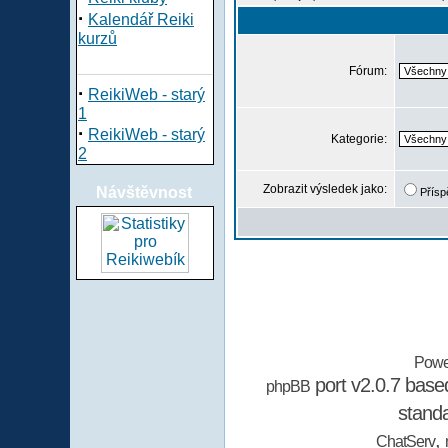
·
Kalendář Reiki
kurzů
Fórum:
·
ReikiWeb - starý
1
·
ReikiWeb - starý
Kategorie:
2
Zobrazit výsledek jako:
Návštěvnost
Přísp
Powe
port v2.0.7 bas
phpBB
stand
,
ChatServ