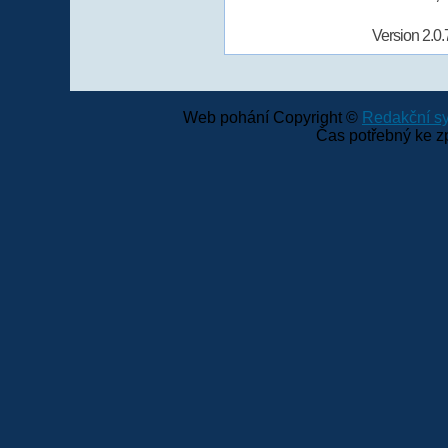
Version 2.0.
Web pohání Copyright ©
Redakční 
Čas potřebný ke z