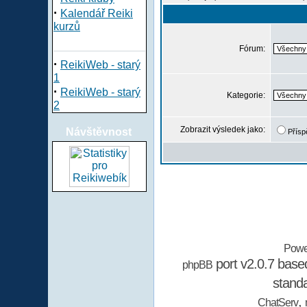
·
Kalendář Reiki
kurzů
Fórum:
·
ReikiWeb - starý
1
·
ReikiWeb - starý
Kategorie:
2
Zobrazit výsledek jako:
Návštěvnost
Přísp
Powe
port v2.0.7 bas
phpBB
stand
,
ChatServ