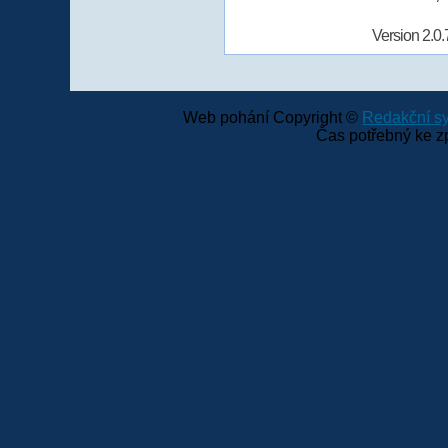
Version 2.0.
Web pohání Copyright ©
Redakční 
Čas potřebný ke z