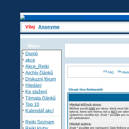
Vítej
Anonyme
Menu
·
Domů
·
akce
·
Akce_Reiki
·
Archív článků
FAQ
Hled
·
Diskuzní fórum
·
Hledání
Obsah fóra Reikiwebík
·
Ke stažení
·
Témata článků
·
Top 10
Hledat klíčová slova:
Můžete použít
AND
pro slova, která musí být
·
Kalendář akcí
taková, která tam mohou být a
NOT
pro tako
výsledcích neměla být. Znak * použijte pro n
při vyhledávání.
·
Reiki Seznam
Hledat autora:
·
Reiki kluby
Znak * použijte pro nahrazení části řetězce p