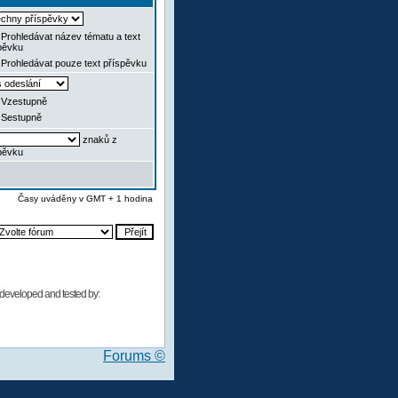
Prohledávat název tématu a text
pěvku
Prohledávat pouze text příspěvku
Vzestupně
Sestupně
znaků z
pěvku
Časy uváděny v GMT + 1 hodina
developed and tested by:
Forums ©