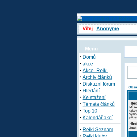
Vítej
Anonyme
Menu
·
Domů
·
akce
·
Akce_Reiki
·
Archív článků
·
Diskuzní fórum
Obsa
·
Hledání
·
Ke stažení
·
Hled
Témata článků
Může
·
Top 10
takov
výsle
·
Kalendář akcí
při v
Hled
·
Znak 
Reiki Seznam
·
Reiki kluby