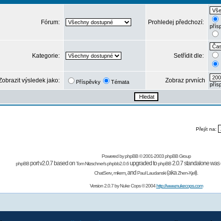
Fórum:
Prohledej předchozí:
přís
Kategorie:
Setřídit dle:
Zobrazit výsledek jako:
Zobraz prvních
Příspěvky
Témata
přís
Přejít na:
Powered by
phpBB
© 2001-2003 phpBB Group
port v2.0.7 based on
upgraded to
2.0.7 standalone was 
phpBB
Tom Nitzschner's
phpbb2.0.6
phpBB
,
,
and
(aka
).
ChatServ
mikem
Paul Laudanski
Zhen-Xjell
Version 2.0.7 by
Nuke Cops
© 2004
http://www.nukecops.com