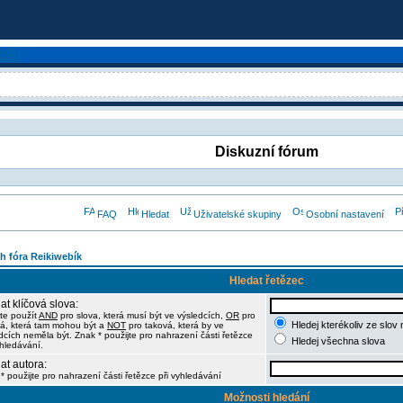
Diskuzní fórum
FAQ
Hledat
Uživatelské skupiny
Osobní nastavení
h fóra Reikiwebík
Hledat řetězec
at klíčová slova:
te použít
AND
pro slova, která musí být ve výsledcích,
OR
pro
Hledej kterékoliv ze slov
á, která tam mohou být a
NOT
pro taková, která by ve
dcích neměla být. Znak * použijte pro nahrazení části řetězce
Hledej všechna slova
yhledávání.
at autora:
* použijte pro nahrazení části řetězce při vyhledávání
Možnosti hledání