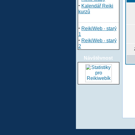
·
Kalendář Reiki
kurzů
·
ReikiWeb - starý
1
·
ReikiWeb - starý
2
Návštěvnost