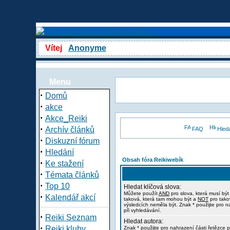
Vítej
Anonyme
Menu
·
Domů
·
akce
·
Akce_Reiki
·
Archív článků
FAQ
Hled
·
Diskuzní fórum
·
Hledání
Obsah fóra Reikiwebík
·
Ke stažení
·
Témata článků
·
Top 10
Hledat klíčová slova:
Můžete použít
AND
pro slova, která musí být
·
Kalendář akcí
taková, která tam mohou být a
NOT
pro tako
výsledcích neměla být. Znak * použijte pro n
při vyhledávání.
·
Reiki Seznam
Hledat autora:
·
Reiki kluby
Znak * použijte pro nahrazení části řetězce p