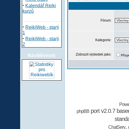
·
Kalendář Reiki
kurzů
Fórum:
·
ReikiWeb - starý
1
·
ReikiWeb - starý
Kategorie:
2
Zobrazit výsledek jako:
Návštěvnost
Přísp
Powe
port v2.0.7 bas
phpBB
stand
,
ChatServ