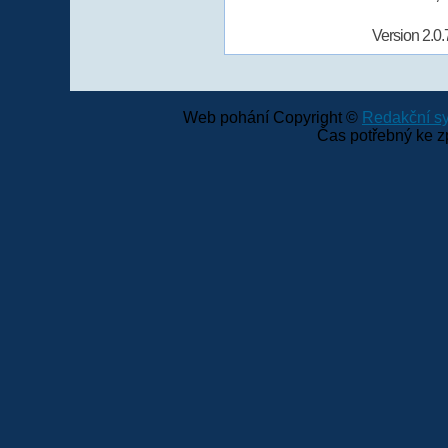
Version 2.0.
Web pohání Copyright ©
Redakční 
Čas potřebný ke z