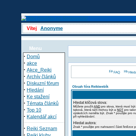
Vítej
Anonyme
Menu
·
Domů
·
akce
·
Akce_Reiki
FAQ
Hled
·
Archív článků
·
Diskuzní fórum
Obsah fóra Reikiwebík
·
Hledání
·
Ke stažení
·
Hledat klíčová slova:
Témata článků
Můžete použít
AND
pro slova, která musí být
·
Top 10
taková, která tam mohou být a
NOT
pro tako
výsledcích neměla být. Znak * použijte pro n
·
Kalendář akcí
při vyhledávání.
Hledat autora:
·
Znak * použijte pro nahrazení části řetězce p
Reiki Seznam
·
Reiki kluby