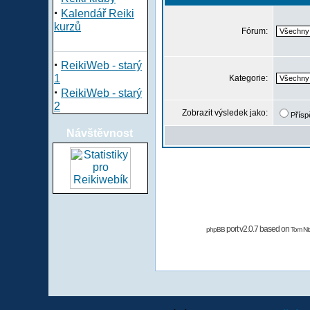
·
Kalendář Reiki
kurzů
Fórum:
·
ReikiWeb - starý
1
Kategorie:
·
ReikiWeb - starý
2
Zobrazit výsledek jako:
Přísp
Návštěvnost
port v2.0.7 based on
phpBB
Tom Nit