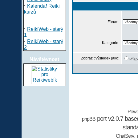
·
Kalendář Reiki
kurzů
Fórum:
·
ReikiWeb - starý
1
·
ReikiWeb - starý
Kategorie:
2
Zobrazit výsledek jako:
Návštěvnost
Přísp
Powe
port v2.0.7 bas
phpBB
stand
,
ChatServ