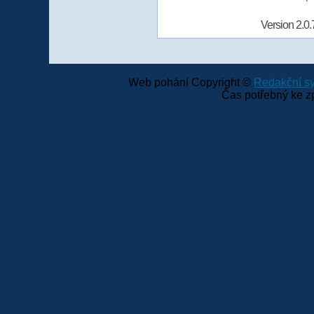
Version 2.0.
Web pohání Copyright ©
Redakční 
Čas potřebný ke z