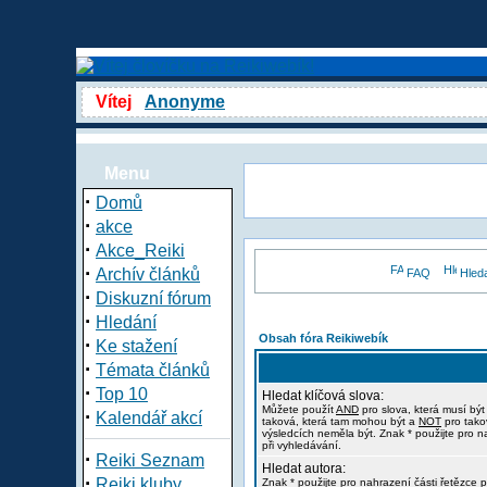
Vítej
Anonyme
Menu
·
Domů
·
akce
·
Akce_Reiki
·
Archív článků
FAQ
Hled
·
Diskuzní fórum
·
Hledání
Obsah fóra Reikiwebík
·
Ke stažení
·
Témata článků
·
Top 10
Hledat klíčová slova:
Můžete použít
AND
pro slova, která musí být
·
Kalendář akcí
taková, která tam mohou být a
NOT
pro tako
výsledcích neměla být. Znak * použijte pro n
při vyhledávání.
·
Reiki Seznam
Hledat autora:
·
Reiki kluby
Znak * použijte pro nahrazení části řetězce p