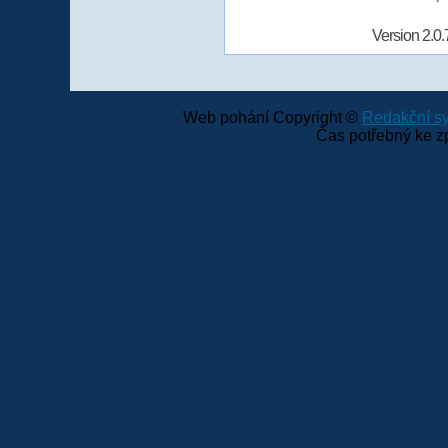
Version 2.0.
Web pohání Copyright ©
Redakční 
Čas potřebný ke z