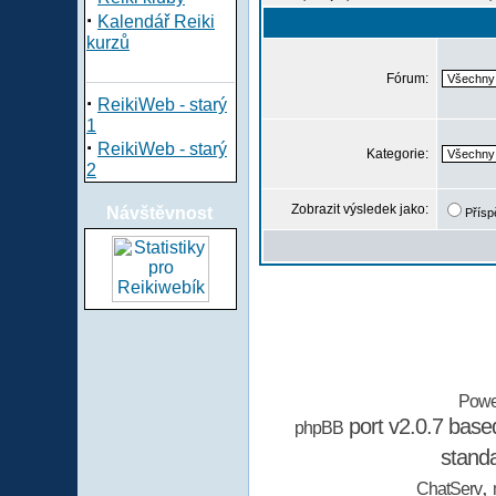
·
Kalendář Reiki
kurzů
Fórum:
·
ReikiWeb - starý
1
·
ReikiWeb - starý
Kategorie:
2
Zobrazit výsledek jako:
Návštěvnost
Přísp
Powe
port v2.0.7 bas
phpBB
stand
,
ChatServ