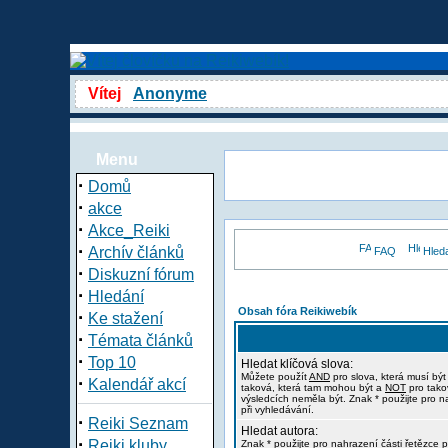
Vítej
Anonyme
Menu
·
Domů
·
akce
·
Akce_Reiki
·
Archív článků
FAQ
Hled
·
Diskuzní fórum
·
Hledání
Obsah fóra Reikiwebík
·
Ke stažení
·
Témata článků
·
Top 10
Hledat klíčová slova:
Můžete použít
AND
pro slova, která musí být
·
Kalendář akcí
taková, která tam mohou být a
NOT
pro tako
výsledcích neměla být. Znak * použijte pro n
při vyhledávání.
·
Reiki Seznam
Hledat autora:
·
Reiki kluby
Znak * použijte pro nahrazení části řetězce p