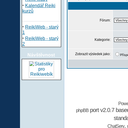
·
Kalendář Reiki
kurzů
Fórum:
·
ReikiWeb - starý
1
·
ReikiWeb - starý
Kategorie:
2
Zobrazit výsledek jako:
Návštěvnost
Přísp
Powe
port v2.0.7 bas
phpBB
stand
,
ChatServ