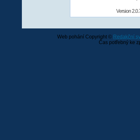
Version 2.0.
Web pohání Copyright ©
Redakční 
Čas potřebný ke z