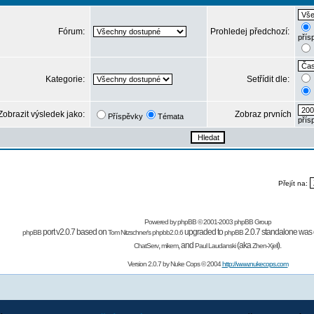
Fórum:
Prohledej předchozí:
přís
Kategorie:
Setřídit dle:
Zobrazit výsledek jako:
Zobraz prvních
Příspěvky
Témata
přís
Přejít na:
Powered by
phpBB
© 2001-2003 phpBB Group
port v2.0.7 based on
upgraded to
2.0.7 standalone was 
phpBB
Tom Nitzschner's
phpbb2.0.6
phpBB
,
,
and
(aka
).
ChatServ
mikem
Paul Laudanski
Zhen-Xjell
Version 2.0.7 by
Nuke Cops
© 2004
http://www.nukecops.com