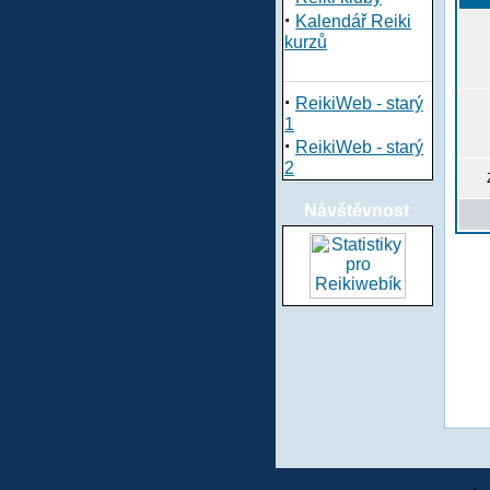
·
Kalendář Reiki
kurzů
·
ReikiWeb - starý
1
·
ReikiWeb - starý
2
Návštěvnost