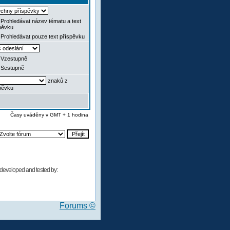
Prohledávat název tématu a text
pěvku
Prohledávat pouze text příspěvku
Vzestupně
Sestupně
znaků z
pěvku
Časy uváděny v GMT + 1 hodina
developed and tested by:
Forums ©