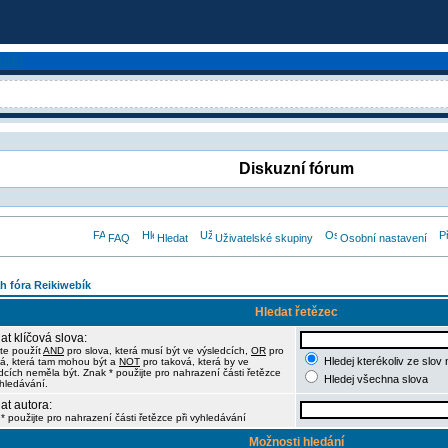
Diskuzní fórum
FAQ
Hledat
Uživatelské skupiny
Osobní nastavení
h fóra Reikiwebík
Hledat řetězec
at klíčová slova:
te použít
AND
pro slova, která musí být ve výsledcích,
OR
pro
Hledej kterékoliv ze slov
á, která tam mohou být a
NOT
pro taková, která by ve
dcích neměla být. Znak * použijte pro nahrazení části řetězce
Hledej všechna slova
yhledávání.
at autora:
* použijte pro nahrazení části řetězce při vyhledávání
Možnosti hledání