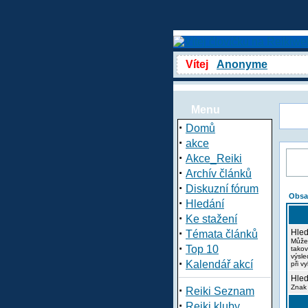
Vítej
Anonyme
Menu
·
Domů
·
akce
·
Akce_Reiki
·
Archív článků
·
Diskuzní fórum
Obsa
·
Hledání
·
Ke stažení
·
Hled
Témata článků
Může
·
Top 10
takov
výsle
·
Kalendář akcí
při v
Hled
·
Znak 
Reiki Seznam
·
Reiki kluby