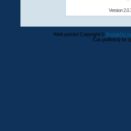
Version 2.0.
Web pohání Copyright ©
Redakční 
Čas potřebný ke z