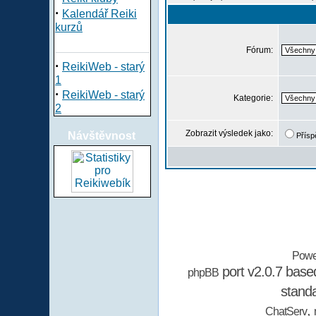
·
Kalendář Reiki
kurzů
Fórum:
·
ReikiWeb - starý
1
·
ReikiWeb - starý
Kategorie:
2
Zobrazit výsledek jako:
Návštěvnost
Přísp
Powe
port v2.0.7 bas
phpBB
stand
,
ChatServ