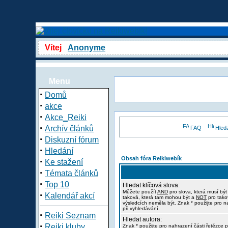
Vítej
Anonyme
Menu
·
Domů
·
akce
·
Akce_Reiki
·
Archív článků
FAQ
Hled
·
Diskuzní fórum
·
Hledání
Obsah fóra Reikiwebík
·
Ke stažení
·
Témata článků
·
Top 10
Hledat klíčová slova:
Můžete použít
AND
pro slova, která musí být
·
Kalendář akcí
taková, která tam mohou být a
NOT
pro tako
výsledcích neměla být. Znak * použijte pro n
při vyhledávání.
·
Reiki Seznam
Hledat autora:
·
Reiki kluby
Znak * použijte pro nahrazení části řetězce p