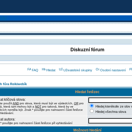
Diskuzní fórum
FAQ
Hledat
Uživatelské skupiny
Osobní nastavení
h fóra Reikiwebík
Hledat řetězec
at klíčová slova:
te použít
AND
pro slova, která musí být ve výsledcích,
OR
pro
Hledej kterékoliv ze slov
á, která tam mohou být a
NOT
pro taková, která by ve
dcích neměla být. Znak * použijte pro nahrazení části řetězce
Hledej všechna slova
yhledávání.
at autora:
* použijte pro nahrazení části řetězce při vyhledávání
Možnosti hledání