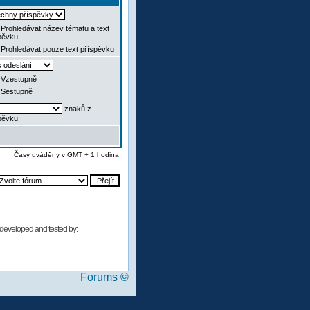
Prohledávat název tématu a text
pěvku
Prohledávat pouze text příspěvku
Vzestupně
Sestupně
znaků z
pěvku
Časy uváděny v GMT + 1 hodina
developed and tested by:
Forums ©