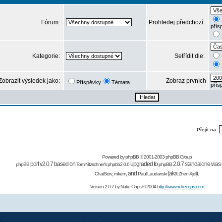
Fórum:
Prohledej předchozí:
přís
Kategorie:
Setřídit dle:
Zobrazit výsledek jako:
Zobraz prvních
Příspěvky
Témata
přís
Přejít na:
Powered by
phpBB
© 2001-2003 phpBB Group
port v2.0.7 based on
upgraded to
2.0.7 standalone was 
phpBB
Tom Nitzschner's
phpbb2.0.6
phpBB
,
,
and
(aka
).
ChatServ
mikem
Paul Laudanski
Zhen-Xjell
Version 2.0.7 by
Nuke Cops
© 2004
http://www.nukecops.com