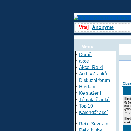
Vítej
Anonyme
Menu
·
Domů
·
akce
·
Akce_Reiki
·
Archív článků
·
Diskuzní fórum
Obsa
·
Hledání
·
Ke stažení
·
Hled
Témata článků
Může
·
Top 10
takov
výsle
·
Kalendář akcí
při v
Hled
·
Znak 
Reiki Seznam
·
Reiki kluby