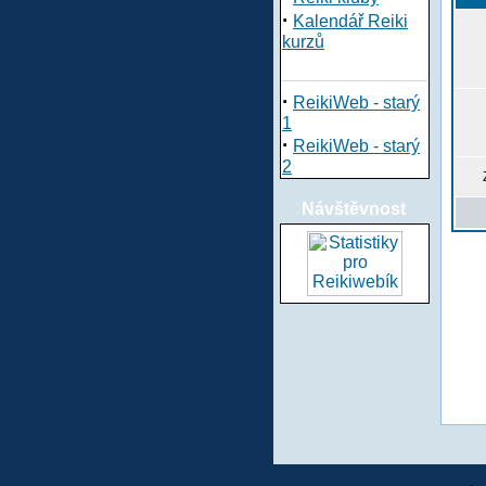
·
Kalendář Reiki
kurzů
·
ReikiWeb - starý
1
·
ReikiWeb - starý
2
Návštěvnost