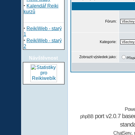
·
Kalendář Reiki
kurzů
Fórum:
·
ReikiWeb - starý
1
·
ReikiWeb - starý
Kategorie:
2
Zobrazit výsledek jako:
Návštěvnost
Přísp
Powe
port v2.0.7 bas
phpBB
stand
,
ChatServ