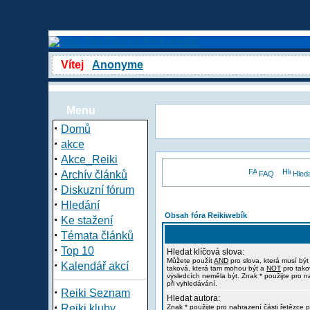
Vítej
Anonyme
Menu
·
Domů
·
akce
·
Akce_Reiki
·
Archív článků
FAQ
Hled
·
Diskuzní fórum
·
Hledání
Obsah fóra Reikiwebík
·
Ke stažení
·
Témata článků
·
Top 10
Hledat klíčová slova:
Můžete použít
AND
pro slova, která musí být
·
Kalendář akcí
taková, která tam mohou být a
NOT
pro tako
výsledcích neměla být. Znak * použijte pro n
při vyhledávání.
·
Reiki Seznam
Hledat autora:
·
Reiki kluby
Znak * použijte pro nahrazení části řetězce p