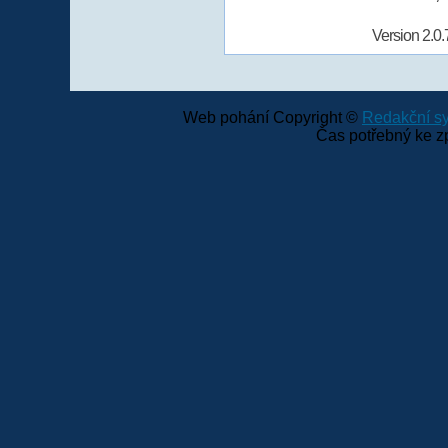
Version 2.0.
Web pohání Copyright ©
Redakční 
Čas potřebný ke z