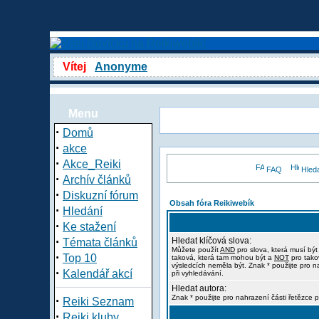
Vítej
Anonyme
Menu
·
Domů
·
akce
·
Akce_Reiki
FAQ
Hled
·
Archív článků
·
Diskuzní fórum
Obsah fóra Reikiwebík
·
Hledání
·
Ke stažení
·
Hledat klíčová slova:
Témata článků
Můžete použít
AND
pro slova, která musí být
·
Top 10
taková, která tam mohou být a
NOT
pro tako
výsledcích neměla být. Znak * použijte pro n
·
Kalendář akcí
při vyhledávání.
Hledat autora:
·
Znak * použijte pro nahrazení části řetězce p
Reiki Seznam
·
Reiki kluby