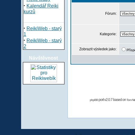
·
Kalendář Reiki
kurzů
Fórum:
·
ReikiWeb - starý
1
Kategorie:
·
ReikiWeb - starý
2
Zobrazit výsledek jako:
Přísp
Návštěvnost
port v2.0.7 based on
phpBB
Tom Nit