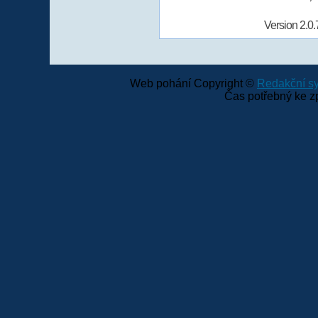
Version 2.0.
Web pohání Copyright ©
Redakční 
Čas potřebný ke z