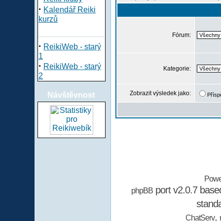
·
Kalendář Reiki
kurzů
Fórum:
·
ReikiWeb - starý
1
·
ReikiWeb - starý
Kategorie:
2
Zobrazit výsledek jako:
Návštěvnost
Přísp
Powe
port v2.0.7 bas
phpBB
stand
,
ChatServ