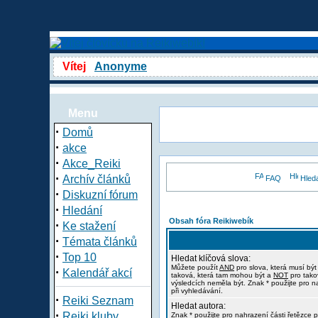
Vítej
Anonyme
Menu
·
Domů
·
akce
·
Akce_Reiki
·
Archív článků
FAQ
Hled
·
Diskuzní fórum
·
Hledání
Obsah fóra Reikiwebík
·
Ke stažení
·
Témata článků
·
Top 10
Hledat klíčová slova:
Můžete použít
AND
pro slova, která musí být
·
Kalendář akcí
taková, která tam mohou být a
NOT
pro tako
výsledcích neměla být. Znak * použijte pro n
při vyhledávání.
·
Reiki Seznam
Hledat autora:
·
Reiki kluby
Znak * použijte pro nahrazení části řetězce p