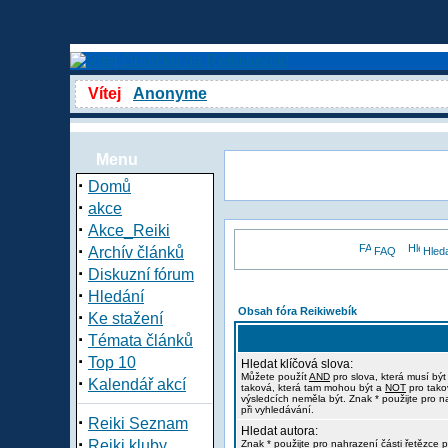
Vítej
Anonyme
Menu
·
Domů
·
akce
·
Akce_Reiki
·
Archív článků
FAQ
Hled
·
Diskuzní fórum
·
Hledání
Obsah fóra Reikiwebík
·
Ke stažení
·
Témata článků
·
Top 10
Hledat klíčová slova:
Můžete použít
AND
pro slova, která musí být
·
Kalendář akcí
taková, která tam mohou být a
NOT
pro tako
výsledcích neměla být. Znak * použijte pro n
při vyhledávání.
·
Reiki Seznam
Hledat autora:
·
Reiki kluby
Znak * použijte pro nahrazení části řetězce p