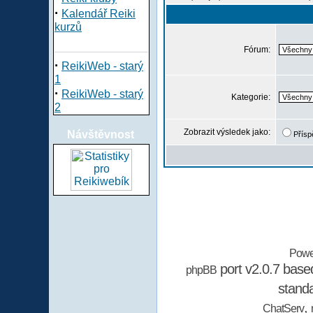
·
Kalendář Reiki
kurzů
Fórum:
·
ReikiWeb - starý
1
·
ReikiWeb - starý
Kategorie:
2
Zobrazit výsledek jako:
Návštěvnost
Přísp
Powe
port v2.0.7 bas
phpBB
stand
,
ChatServ