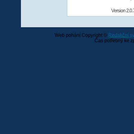
Version 2.0.
Web pohání Copyright ©
Redakční 
Čas potřebný ke z