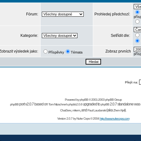
Fórum:
Prohledej předchozí:
přís
Kategorie:
Setřídit dle:
Zobrazit výsledek jako:
Zobraz prvních
Příspěvky
Témata
přís
Přejít na:
Powered by
phpBB
© 2001-2003 phpBB Group
port v2.0.7 based on
upgraded to
2.0.7 standalone was 
phpBB
Tom Nitzschner's
phpbb2.0.6
phpBB
,
,
and
(aka
).
ChatServ
mikem
Paul Laudanski
Zhen-Xjell
Version 2.0.7 by
Nuke Cops
© 2004
http://www.nukecops.com