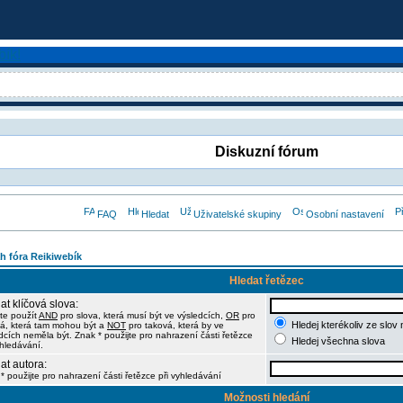
Diskuzní fórum
FAQ
Hledat
Uživatelské skupiny
Osobní nastavení
h fóra Reikiwebík
Hledat řetězec
at klíčová slova:
te použít
AND
pro slova, která musí být ve výsledcích,
OR
pro
Hledej kterékoliv ze slov
á, která tam mohou být a
NOT
pro taková, která by ve
dcích neměla být. Znak * použijte pro nahrazení části řetězce
Hledej všechna slova
yhledávání.
at autora:
* použijte pro nahrazení části řetězce při vyhledávání
Možnosti hledání