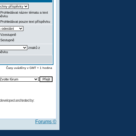
Prohledávat název tématu a text
pěvku
Prohledávat pouze text příspěvku
Vzestupně
Sestupně
znaků z
pěvku
Časy uváděny v GMT + 1 hodina
developed and tested by:
Forums ©