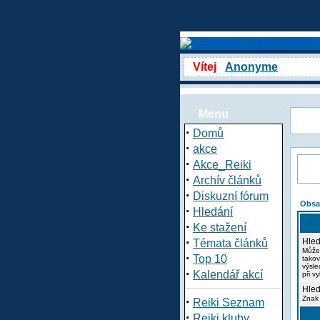
Vítej
Anonyme
Menu
·
Domů
·
akce
·
Akce_Reiki
·
Archív článků
·
Diskuzní fórum
Obsa
·
Hledání
·
Ke stažení
·
Hled
Témata článků
Může
·
Top 10
takov
výsle
·
Kalendář akcí
při v
Hled
·
Znak 
Reiki Seznam
·
Reiki kluby