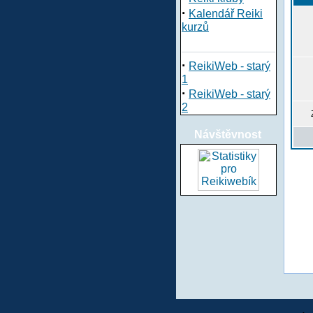
·
Kalendář Reiki
kurzů
·
ReikiWeb - starý
1
·
ReikiWeb - starý
2
Návštěvnost