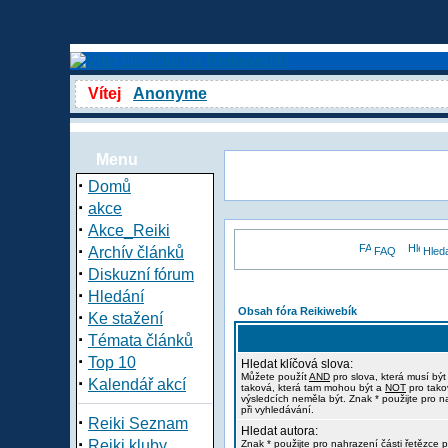
Vítej
Anonyme
Menu
·
Domů
·
akce
·
Akce_Reiki
·
Archív článků
FAQ
Hled
·
Diskuzní fórum
·
Hledání
Obsah fóra Reikiwebík
·
Ke stažení
·
Témata článků
·
Top 10
Hledat klíčová slova:
Můžete použít
AND
pro slova, která musí být
·
Kalendář akcí
taková, která tam mohou být a
NOT
pro tako
výsledcích neměla být. Znak * použijte pro n
při vyhledávání.
·
Reiki Seznam
Hledat autora:
·
Reiki kluby
Znak * použijte pro nahrazení části řetězce p