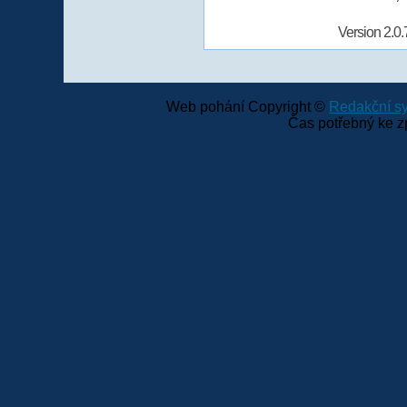
Version 2.0.
Web pohání Copyright ©
Redakční 
Čas potřebný ke z