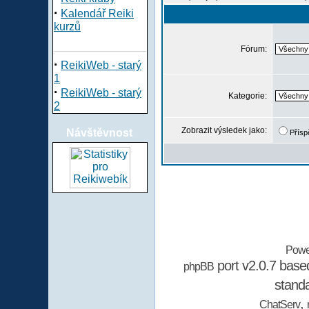
·
Kalendář Reiki
kurzů
Fórum:
·
ReikiWeb - starý
1
·
ReikiWeb - starý
Kategorie:
2
Zobrazit výsledek jako:
Návštěvnost
Přísp
Powe
port v2.0.7 bas
phpBB
stand
,
ChatServ