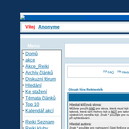
Vítej
Anonyme
Menu
·
Domů
·
akce
·
Akce_Reiki
·
Archív článků
FAQ
Hled
·
Diskuzní fórum
·
Hledání
Obsah fóra Reikiwebík
·
Ke stažení
·
Témata článků
·
Top 10
Hledat klíčová slova:
Můžete použít
AND
pro slova, která musí být
·
Kalendář akcí
taková, která tam mohou být a
NOT
pro tako
výsledcích neměla být. Znak * použijte pro n
při vyhledávání.
·
Reiki Seznam
Hledat autora:
·
Reiki kluby
Znak * použijte pro nahrazení části řetězce p