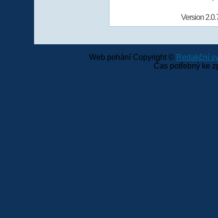
Version 2.0.
Web pohání Copyright ©
Redakční 
Čas potřebný ke z