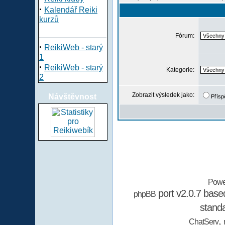
·
Kalendář Reiki
kurzů
Fórum:
·
ReikiWeb - starý
1
·
ReikiWeb - starý
Kategorie:
2
Zobrazit výsledek jako:
Návštěvnost
Přísp
Powe
port v2.0.7 bas
phpBB
stand
,
ChatServ