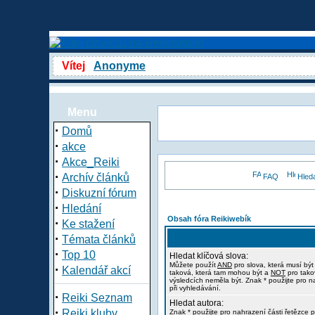
Vítej
Anonyme
Menu
·
Domů
·
akce
·
Akce_Reiki
·
Archív článků
FAQ
Hled
·
Diskuzní fórum
·
Hledání
Obsah fóra Reikiwebík
·
Ke stažení
·
Témata článků
·
Top 10
Hledat klíčová slova:
Můžete použít
AND
pro slova, která musí být
·
Kalendář akcí
taková, která tam mohou být a
NOT
pro tako
výsledcích neměla být. Znak * použijte pro n
při vyhledávání.
·
Reiki Seznam
Hledat autora:
·
Reiki kluby
Znak * použijte pro nahrazení části řetězce p