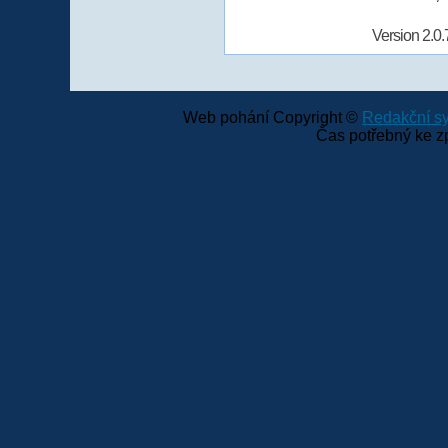
Version 2.0.
Web pohání Copyright ©
Redakční 
Čas potřebný ke z