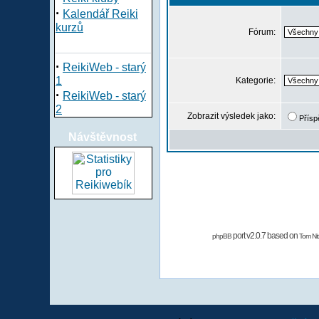
·
Kalendář Reiki
kurzů
Fórum:
·
ReikiWeb - starý
1
Kategorie:
·
ReikiWeb - starý
2
Zobrazit výsledek jako:
Přísp
Návštěvnost
port v2.0.7 based on
phpBB
Tom Nit