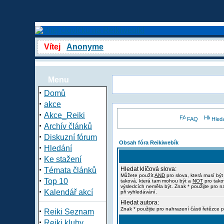
Vítej
Anonyme
Menu
·
Domů
·
akce
·
Akce_Reiki
FAQ
Hled
·
Archív článků
·
Diskuzní fórum
Obsah fóra Reikiwebík
·
Hledání
·
Ke stažení
·
Hledat klíčová slova:
Témata článků
Můžete použít
AND
pro slova, která musí být
·
Top 10
taková, která tam mohou být a
NOT
pro tako
výsledcích neměla být. Znak * použijte pro n
·
Kalendář akcí
při vyhledávání.
Hledat autora:
·
Znak * použijte pro nahrazení části řetězce p
Reiki Seznam
·
Reiki kluby