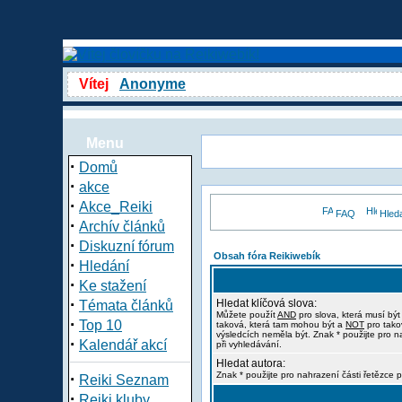
Vítej
Anonyme
Menu
·
Domů
·
akce
·
Akce_Reiki
FAQ
Hled
·
Archív článků
·
Diskuzní fórum
Obsah fóra Reikiwebík
·
Hledání
·
Ke stažení
·
Hledat klíčová slova:
Témata článků
Můžete použít
AND
pro slova, která musí být
·
Top 10
taková, která tam mohou být a
NOT
pro tako
výsledcích neměla být. Znak * použijte pro n
·
Kalendář akcí
při vyhledávání.
Hledat autora:
·
Znak * použijte pro nahrazení části řetězce p
Reiki Seznam
·
Reiki kluby