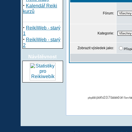
·
Kalendář Reiki
kurzů
Fórum:
·
ReikiWeb - starý
1
Kategorie:
·
ReikiWeb - starý
2
Zobrazit výsledek jako:
Přísp
Návštěvnost
port v2.0.7 based on
phpBB
Tom Nit