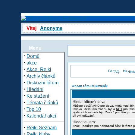
Vítej
Anonyme
Menu
·
Domů
·
akce
·
Akce_Reiki
FAQ
Hled
·
Archív článků
·
Diskuzní fórum
Obsah fóra Reikiwebík
·
Hledání
·
Ke stažení
·
Hledat klíčová slova:
Témata článků
Můžete použít
AND
pro slova, která musí být
·
Top 10
taková, která tam mohou být a
NOT
pro tako
výsledcích neměla být. Znak * použijte pro n
·
Kalendář akcí
při vyhledávání.
Hledat autora:
·
Znak * použijte pro nahrazení části řetězce p
Reiki Seznam
·
Reiki kluby