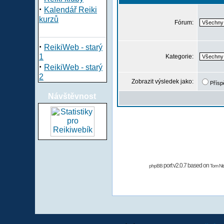
·
Kalendář Reiki
kurzů
Fórum:
·
ReikiWeb - starý
1
Kategorie:
·
ReikiWeb - starý
2
Zobrazit výsledek jako:
Přísp
Návštěvnost
port v2.0.7 based on
phpBB
Tom Nit