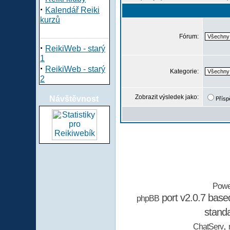
·
Kalendář Reiki
kurzů
Fórum:
·
ReikiWeb - starý
1
·
ReikiWeb - starý
Kategorie:
2
Zobrazit výsledek jako:
Návštěvnost
Přísp
Powe
port v2.0.7 bas
phpBB
stand
,
ChatServ