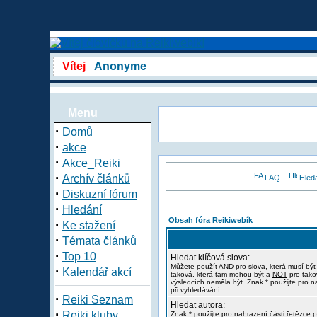
Vítej
Anonyme
Menu
·
Domů
·
akce
·
Akce_Reiki
·
Archív článků
FAQ
Hled
·
Diskuzní fórum
·
Hledání
Obsah fóra Reikiwebík
·
Ke stažení
·
Témata článků
·
Top 10
Hledat klíčová slova:
Můžete použít
AND
pro slova, která musí být
·
Kalendář akcí
taková, která tam mohou být a
NOT
pro tako
výsledcích neměla být. Znak * použijte pro n
při vyhledávání.
·
Reiki Seznam
Hledat autora:
·
Reiki kluby
Znak * použijte pro nahrazení části řetězce p