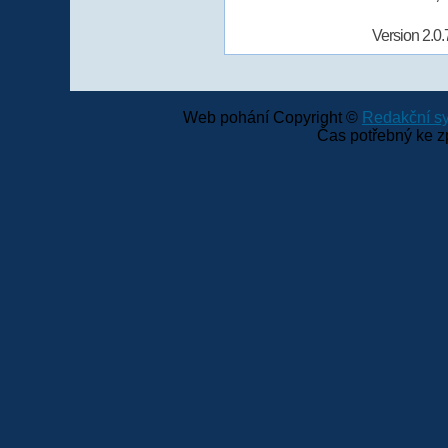
Version 2.0.
Web pohání Copyright ©
Redakční 
Čas potřebný ke z