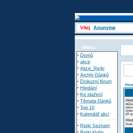
Vítej
Anonyme
Menu
·
Domů
·
akce
·
Akce_Reiki
·
Archív článků
·
Diskuzní fórum
Obsa
·
Hledání
·
Ke stažení
·
Hled
Témata článků
Může
·
Top 10
takov
výsle
·
Kalendář akcí
při v
Hled
·
Znak 
Reiki Seznam
·
Reiki kluby