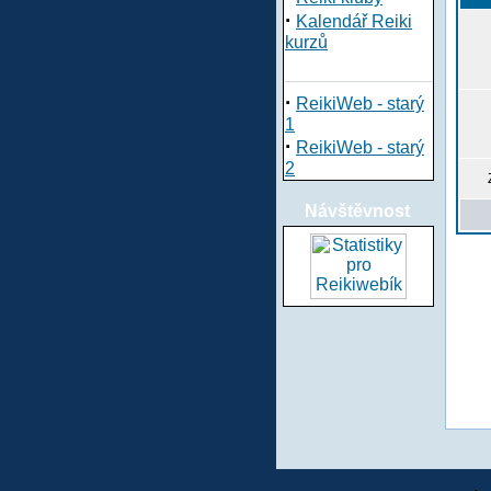
·
Kalendář Reiki
kurzů
·
ReikiWeb - starý
1
·
ReikiWeb - starý
2
Návštěvnost