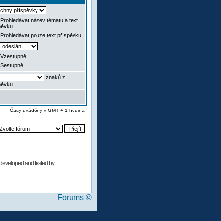
Prohledávat název tématu a text
pěvku
Prohledávat pouze text příspěvku
Vzestupně
Sestupně
znaků z
pěvku
Časy uváděny v GMT + 1 hodina
developed and tested by:
Forums ©