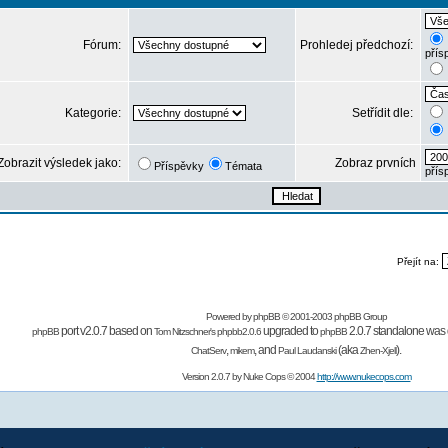
Fórum:
Prohledej předchozí:
přís
Kategorie:
Setřídit dle:
Zobrazit výsledek jako:
Zobraz prvních
Příspěvky
Témata
přís
Přejít na:
Powered by
phpBB
© 2001-2003 phpBB Group
port v2.0.7 based on
upgraded to
2.0.7 standalone was 
phpBB
Tom Nitzschner's
phpbb2.0.6
phpBB
,
,
and
(aka
).
ChatServ
mikem
Paul Laudanski
Zhen-Xjell
Version 2.0.7 by
Nuke Cops
© 2004
http://www.nukecops.com