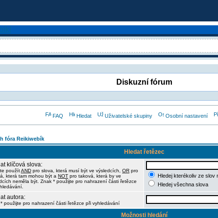
Diskuzní fórum
FAQ
Hledat
Uživatelské skupiny
Osobní nastavení
h fóra Reikiwebík
Hledat řetězec
at klíčová slova:
te použít
AND
pro slova, která musí být ve výsledcích,
OR
pro
Hledej kterékoliv ze slov
á, která tam mohou být a
NOT
pro taková, která by ve
dcích neměla být. Znak * použijte pro nahrazení části řetězce
Hledej všechna slova
yhledávání.
at autora:
* použijte pro nahrazení části řetězce při vyhledávání
Možnosti hledání