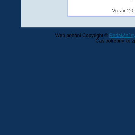
Version 2.0.
Web pohání Copyright ©
Redakční 
Čas potřebný ke z