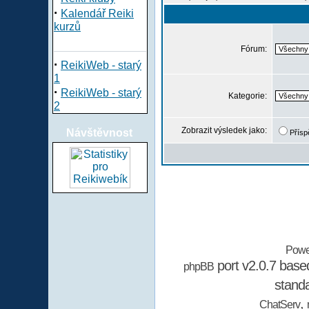
·
Kalendář Reiki
kurzů
Fórum:
·
ReikiWeb - starý
1
·
ReikiWeb - starý
Kategorie:
2
Zobrazit výsledek jako:
Návštěvnost
Přísp
Powe
port v2.0.7 bas
phpBB
stand
,
ChatServ