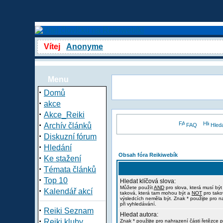
Vítej
Anonyme
Menu
·
Domů
·
akce
·
Akce_Reiki
·
Archív článků
FAQ
Hled
·
Diskuzní fórum
·
Hledání
Obsah fóra Reikiwebík
·
Ke stažení
·
Témata článků
·
Top 10
Hledat klíčová slova:
Můžete použít
AND
pro slova, která musí být
·
Kalendář akcí
taková, která tam mohou být a
NOT
pro tako
výsledcích neměla být. Znak * použijte pro n
při vyhledávání.
·
Reiki Seznam
Hledat autora:
·
Reiki kluby
Znak * použijte pro nahrazení části řetězce p