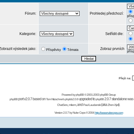
Fórum:
Prohledej předchozí:
přís
Kategorie:
Setřídit dle:
Zobrazit výsledek jako:
Zobraz prvních
Příspěvky
Témata
přís
Přejít na:
Powered by
phpBB
© 2001-2003 phpBB Group
port v2.0.7 based on
upgraded to
2.0.7 standalone was 
phpBB
Tom Nitzschner's
phpbb2.0.6
phpBB
,
,
and
(aka
).
ChatServ
mikem
Paul Laudanski
Zhen-Xjell
Version 2.0.7 by
Nuke Cops
© 2004
http://www.nukecops.com