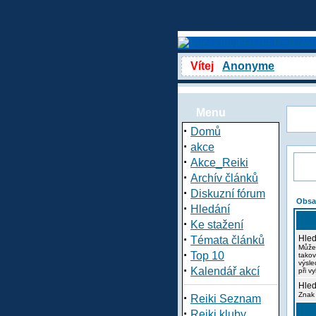
Vítej
Anonyme
Menu
·
Domů
·
akce
·
Akce_Reiki
·
Archív článků
·
Diskuzní fórum
Obsa
·
Hledání
·
Ke stažení
·
Hled
Témata článků
Může
·
Top 10
takov
výsle
·
Kalendář akcí
při v
Hled
·
Znak 
Reiki Seznam
·
Reiki kluby