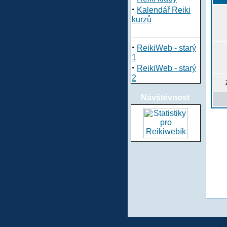
·
Kalendář Reiki
kurzů
·
ReikiWeb - starý
1
·
ReikiWeb - starý
2
Návštěvnost