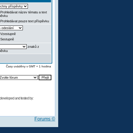
Prohledávat název tématu a text
pěvku
Prohledávat pouze text příspěvku
Vzestupně
Sestupně
znaků z
pěvku
Časy uváděny v GMT + 1 hodina
developed and tested by:
Forums ©