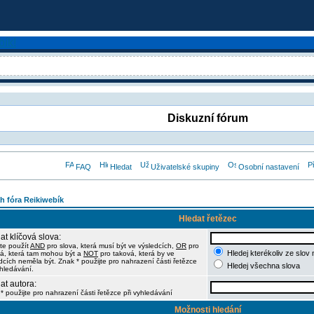
Diskuzní fórum
FAQ
Hledat
Uživatelské skupiny
Osobní nastavení
h fóra Reikiwebík
Hledat řetězec
at klíčová slova:
te použít
AND
pro slova, která musí být ve výsledcích,
OR
pro
Hledej kterékoliv ze slov
á, která tam mohou být a
NOT
pro taková, která by ve
dcích neměla být. Znak * použijte pro nahrazení části řetězce
Hledej všechna slova
yhledávání.
at autora:
* použijte pro nahrazení části řetězce při vyhledávání
Možnosti hledání