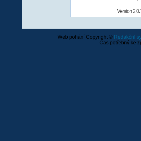
Version 2.0.
Web pohání Copyright ©
Redakční 
Čas potřebný ke z