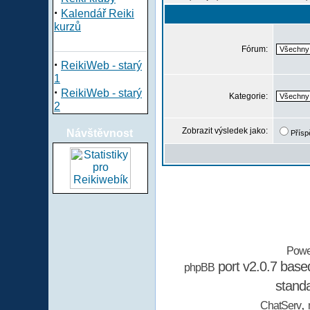
·
Kalendář Reiki
kurzů
Fórum:
·
ReikiWeb - starý
1
·
ReikiWeb - starý
Kategorie:
2
Zobrazit výsledek jako:
Návštěvnost
Přísp
Powe
port v2.0.7 bas
phpBB
stand
,
ChatServ