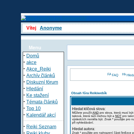
Vítej
Anonyme
Menu
·
Domů
·
akce
·
Akce_Reiki
·
Archív článků
FAQ
Hled
·
Diskuzní fórum
·
Hledání
Obsah fóra Reikiwebík
·
Ke stažení
·
Témata článků
·
Top 10
Hledat klíčová slova:
Můžete použít
AND
pro slova, která musí být
·
Kalendář akcí
taková, která tam mohou být a
NOT
pro tako
výsledcích neměla být. Znak * použijte pro n
při vyhledávání.
·
Reiki Seznam
Hledat autora:
·
Reiki kluby
Znak * použijte pro nahrazení části řetězce p