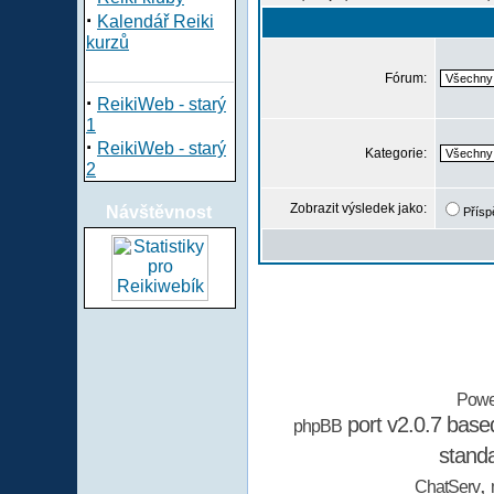
·
Kalendář Reiki
kurzů
Fórum:
·
ReikiWeb - starý
1
·
ReikiWeb - starý
Kategorie:
2
Zobrazit výsledek jako:
Návštěvnost
Přísp
Powe
port v2.0.7 bas
phpBB
stand
,
ChatServ