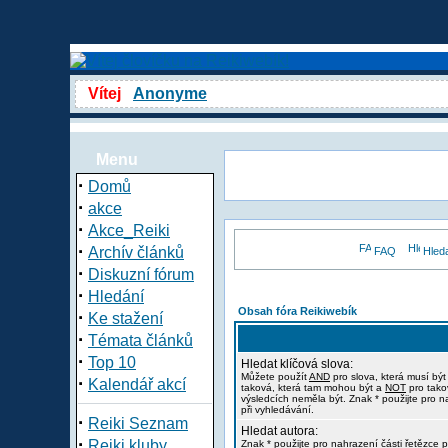
Vítej
Anonyme
Menu
·
Domů
·
akce
·
Akce_Reiki
·
Archív článků
FAQ
Hled
·
Diskuzní fórum
·
Hledání
Obsah fóra Reikiwebík
·
Ke stažení
·
Témata článků
·
Top 10
Hledat klíčová slova:
Můžete použít
AND
pro slova, která musí být
·
Kalendář akcí
taková, která tam mohou být a
NOT
pro tako
výsledcích neměla být. Znak * použijte pro n
při vyhledávání.
·
Reiki Seznam
Hledat autora:
·
Reiki kluby
Znak * použijte pro nahrazení části řetězce p