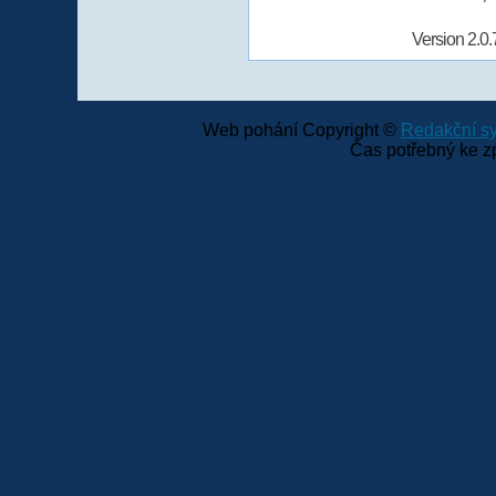
Version 2.0.
Web pohání Copyright ©
Redakční 
Čas potřebný ke z