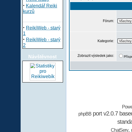
·
Kalendář Reiki
kurzů
Fórum:
·
ReikiWeb - starý
1
·
ReikiWeb - starý
Kategorie:
2
Zobrazit výsledek jako:
Návštěvnost
Přísp
Powe
port v2.0.7 bas
phpBB
stand
,
ChatServ