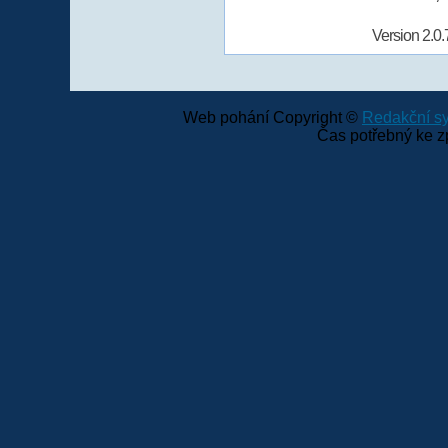
Version 2.0.
Web pohání Copyright ©
Redakční 
Čas potřebný ke z