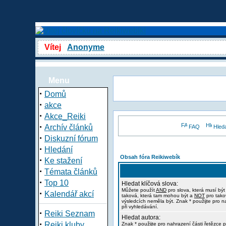
Vítej
Anonyme
Menu
·
Domů
·
akce
·
Akce_Reiki
·
Archív článků
FAQ
Hled
·
Diskuzní fórum
·
Hledání
Obsah fóra Reikiwebík
·
Ke stažení
·
Témata článků
·
Top 10
Hledat klíčová slova:
Můžete použít
AND
pro slova, která musí být
·
Kalendář akcí
taková, která tam mohou být a
NOT
pro tako
výsledcích neměla být. Znak * použijte pro n
při vyhledávání.
·
Reiki Seznam
Hledat autora:
·
Reiki kluby
Znak * použijte pro nahrazení části řetězce p