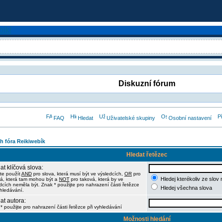
Diskuzní fórum
FAQ
Hledat
Uživatelské skupiny
Osobní nastavení
h fóra Reikiwebík
Hledat řetězec
at klíčová slova:
te použít
AND
pro slova, která musí být ve výsledcích,
OR
pro
Hledej kterékoliv ze slov
á, která tam mohou být a
NOT
pro taková, která by ve
dcích neměla být. Znak * použijte pro nahrazení části řetězce
Hledej všechna slova
yhledávání.
at autora:
* použijte pro nahrazení části řetězce při vyhledávání
Možnosti hledání