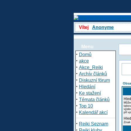
Vítej
Anonyme
Menu
·
Domů
·
akce
·
Akce_Reiki
·
Archív článků
·
Diskuzní fórum
Obsa
·
Hledání
·
Ke stažení
·
Hled
Témata článků
Může
·
Top 10
takov
výsle
·
Kalendář akcí
při v
Hled
·
Znak 
Reiki Seznam
·
Reiki kluby