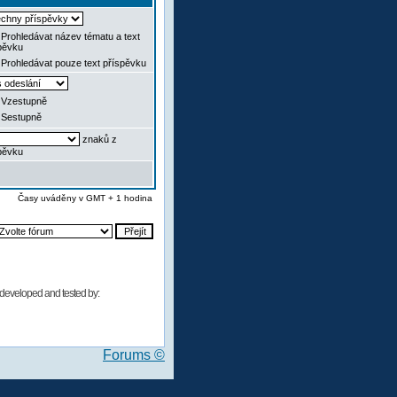
Prohledávat název tématu a text
pěvku
Prohledávat pouze text příspěvku
Vzestupně
Sestupně
znaků z
pěvku
Časy uváděny v GMT + 1 hodina
developed and tested by:
Forums ©