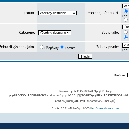
Fórum:
Prohledej předchozí:
přís
Kategorie:
Setřídit dle:
Zobrazit výsledek jako:
Zobraz prvních
Příspěvky
Témata
přís
Přejít na:
Powered by
phpBB
© 2001-2003 phpBB Group
port v2.0.7 based on
upgraded to
2.0.7 standalone was 
phpBB
Tom Nitzschner's
phpbb2.0.6
phpBB
,
,
and
(aka
).
ChatServ
mikem
Paul Laudanski
Zhen-Xjell
Version 2.0.7 by
Nuke Cops
© 2004
http://www.nukecops.com