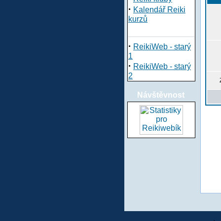
·
Kalendář Reiki
kurzů
·
ReikiWeb - starý
1
·
ReikiWeb - starý
2
Návštěvnost