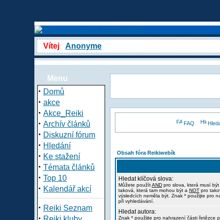
Vítej
Anonyme
Menu
·
Domů
·
akce
·
Akce_Reiki
·
Archív článků
FAQ
Hled
·
Diskuzní fórum
·
Hledání
Obsah fóra Reikiwebík
·
Ke stažení
·
Témata článků
·
Top 10
Hledat klíčová slova:
Můžete použít
AND
pro slova, která musí být
·
Kalendář akcí
taková, která tam mohou být a
NOT
pro tako
výsledcích neměla být. Znak * použijte pro n
při vyhledávání.
·
Reiki Seznam
Hledat autora:
·
Reiki kluby
Znak * použijte pro nahrazení části řetězce p