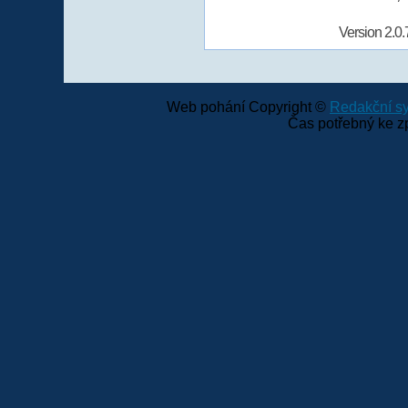
Version 2.0.
Web pohání Copyright ©
Redakční 
Čas potřebný ke z