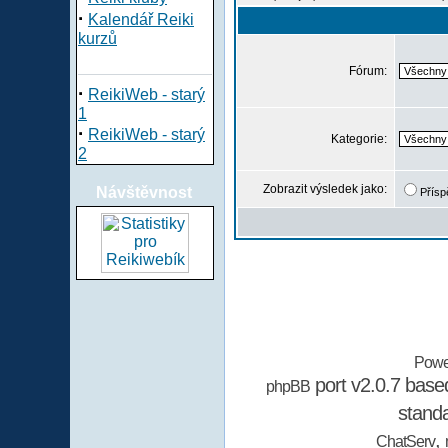
·
Kalendář Reiki
kurzů
Fórum:
·
ReikiWeb - starý
1
·
ReikiWeb - starý
Kategorie:
2
Zobrazit výsledek jako:
Návštěvnost
Přísp
Powe
port v2.0.7 bas
phpBB
stand
,
ChatServ