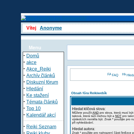
Vítej
Anonyme
Menu
·
Domů
·
akce
·
Akce_Reiki
·
Archív článků
FAQ
Hled
·
Diskuzní fórum
·
Hledání
Obsah fóra Reikiwebík
·
Ke stažení
·
Témata článků
·
Top 10
Hledat klíčová slova:
Můžete použít
AND
pro slova, která musí být
·
Kalendář akcí
taková, která tam mohou být a
NOT
pro tako
výsledcích neměla být. Znak * použijte pro n
při vyhledávání.
·
Reiki Seznam
Hledat autora:
·
Reiki kluby
Znak * použijte pro nahrazení části řetězce p