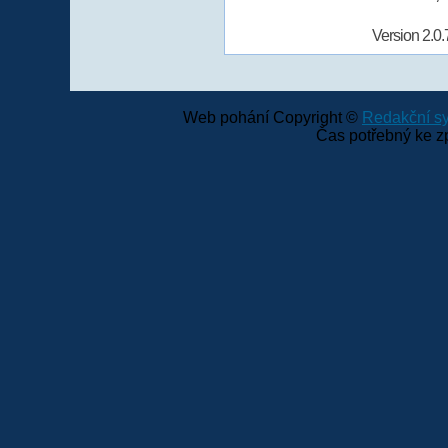
Version 2.0.
Web pohání Copyright ©
Redakční 
Čas potřebný ke z