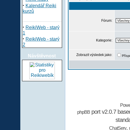
·
Kalendář Reiki
kurzů
Fórum:
·
ReikiWeb - starý
1
·
ReikiWeb - starý
Kategorie:
2
Zobrazit výsledek jako:
Návštěvnost
Přísp
Powe
port v2.0.7 bas
phpBB
stand
,
ChatServ