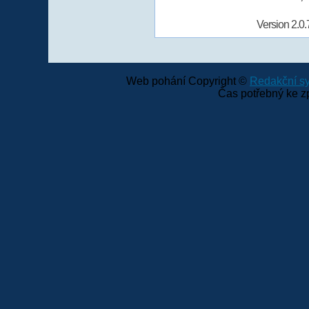
Version 2.0.
Web pohání Copyright ©
Redakční 
Čas potřebný ke z