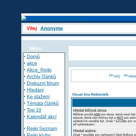
Vítej
Anonyme
Menu
·
Domů
·
akce
·
Akce_Reiki
·
Archív článků
FAQ
Hled
·
Diskuzní fórum
·
Hledání
Obsah fóra Reikiwebík
·
Ke stažení
·
Témata článků
·
Top 10
Hledat klíčová slova:
Můžete použít
AND
pro slova, která musí být
·
Kalendář akcí
taková, která tam mohou být a
NOT
pro tako
výsledcích neměla být. Znak * použijte pro n
při vyhledávání.
·
Reiki Seznam
Hledat autora:
·
Reiki kluby
Znak * použijte pro nahrazení části řetězce p