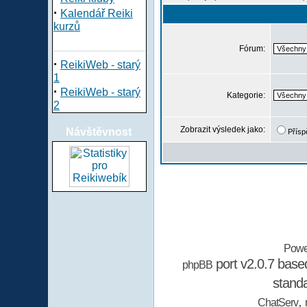
·
Kalendář Reiki
kurzů
Fórum:
·
ReikiWeb - starý
1
·
ReikiWeb - starý
Kategorie:
2
Zobrazit výsledek jako:
Návštěvnost
Přísp
Powe
port v2.0.7 bas
phpBB
stand
,
ChatServ