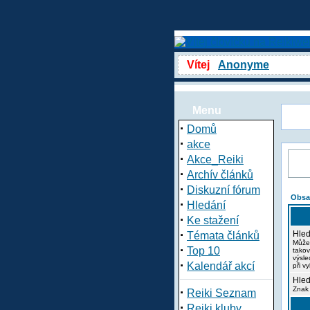
Vítej
Anonyme
Menu
·
Domů
·
akce
·
Akce_Reiki
·
Archív článků
·
Diskuzní fórum
Obsa
·
Hledání
·
Ke stažení
·
Hled
Témata článků
Může
·
Top 10
takov
výsle
·
Kalendář akcí
při v
Hled
·
Znak 
Reiki Seznam
·
Reiki kluby