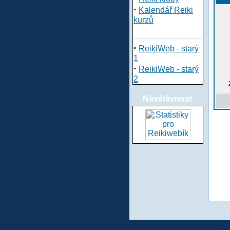
·
Kalendář Reiki
kurzů
·
ReikiWeb - starý
1
·
ReikiWeb - starý
2
Návštěvnost