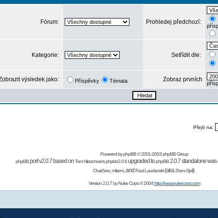
Fórum:
Prohledej předchozí:
přís
Kategorie:
Setřídit dle:
Zobrazit výsledek jako:
Zobraz prvních
Příspěvky
Témata
přís
Přejít na:
Powered by
phpBB
© 2001-2003 phpBB Group
port v2.0.7 based on
upgraded to
2.0.7 standalone was 
phpBB
Tom Nitzschner's
phpbb2.0.6
phpBB
,
,
and
(aka
).
ChatServ
mikem
Paul Laudanski
Zhen-Xjell
Version 2.0.7 by
Nuke Cops
© 2004
http://www.nukecops.com