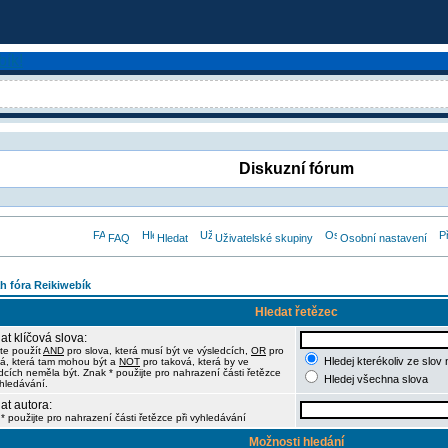
Diskuzní fórum
FAQ
Hledat
Uživatelské skupiny
Osobní nastavení
h fóra Reikiwebík
Hledat řetězec
at klíčová slova:
te použít
AND
pro slova, která musí být ve výsledcích,
OR
pro
Hledej kterékoliv ze slov
á, která tam mohou být a
NOT
pro taková, která by ve
dcích neměla být. Znak * použijte pro nahrazení části řetězce
Hledej všechna slova
yhledávání.
at autora:
* použijte pro nahrazení části řetězce při vyhledávání
Možnosti hledání