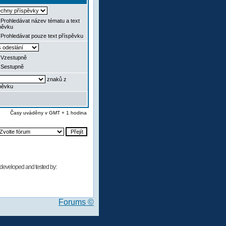
Prohledávat název tématu a text
pěvku
Prohledávat pouze text příspěvku
Vzestupně
Sestupně
znaků z
pěvku
Časy uváděny v GMT + 1 hodina
developed and tested by:
Forums ©