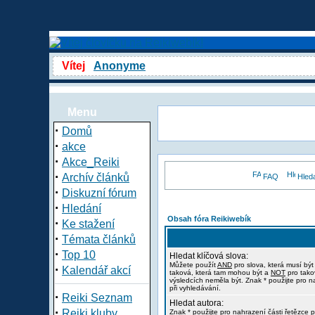
Vítej
Anonyme
Menu
·
Domů
·
akce
·
Akce_Reiki
·
Archív článků
FAQ
Hled
·
Diskuzní fórum
·
Hledání
Obsah fóra Reikiwebík
·
Ke stažení
·
Témata článků
·
Top 10
Hledat klíčová slova:
Můžete použít
AND
pro slova, která musí být
·
Kalendář akcí
taková, která tam mohou být a
NOT
pro tako
výsledcích neměla být. Znak * použijte pro n
při vyhledávání.
·
Reiki Seznam
Hledat autora:
·
Reiki kluby
Znak * použijte pro nahrazení části řetězce p