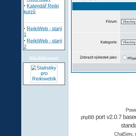
·
Kalendář Reiki
kurzů
Fórum:
·
ReikiWeb - starý
1
·
ReikiWeb - starý
Kategorie:
2
Zobrazit výsledek jako:
Návštěvnost
Přísp
Powe
port v2.0.7 bas
phpBB
stand
,
ChatServ