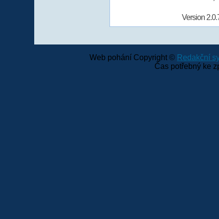
Version 2.0.
Web pohání Copyright ©
Redakční 
Čas potřebný ke z