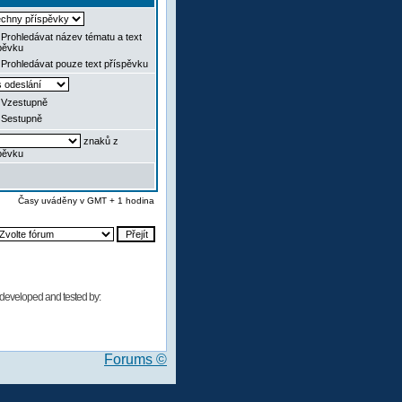
Prohledávat název tématu a text
pěvku
Prohledávat pouze text příspěvku
Vzestupně
Sestupně
znaků z
pěvku
Časy uváděny v GMT + 1 hodina
developed and tested by:
Forums ©