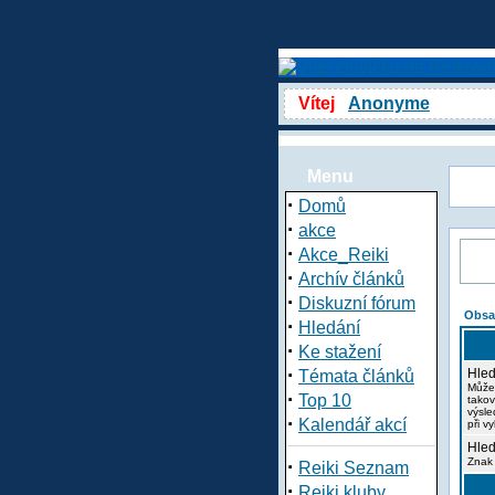
Vítej
Anonyme
Menu
·
Domů
·
akce
·
Akce_Reiki
·
Archív článků
·
Diskuzní fórum
Obsa
·
Hledání
·
Ke stažení
·
Hled
Témata článků
Může
·
Top 10
takov
výsle
·
Kalendář akcí
při v
Hled
·
Znak 
Reiki Seznam
·
Reiki kluby