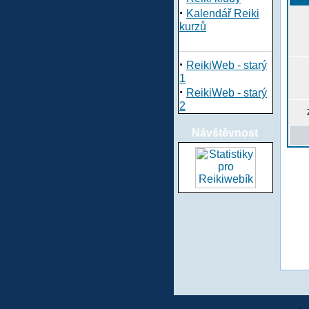
·
Kalendář Reiki
kurzů
·
ReikiWeb - starý
1
·
ReikiWeb - starý
2
Návštěvnost