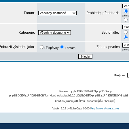
Fórum:
Prohledej předchozí:
přís
Kategorie:
Setřídit dle:
Zobrazit výsledek jako:
Zobraz prvních
Příspěvky
Témata
přís
Přejít na:
Powered by
phpBB
© 2001-2003 phpBB Group
port v2.0.7 based on
upgraded to
2.0.7 standalone was 
phpBB
Tom Nitzschner's
phpbb2.0.6
phpBB
,
,
and
(aka
).
ChatServ
mikem
Paul Laudanski
Zhen-Xjell
Version 2.0.7 by
Nuke Cops
© 2004
http://www.nukecops.com