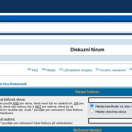
Diskuzní fórum
FAQ
Hledat
Uživatelské skupiny
Osobní nastavení
h fóra Reikiwebík
Hledat řetězec
at klíčová slova:
te použít
AND
pro slova, která musí být ve výsledcích,
OR
pro
Hledej kterékoliv ze slov
á, která tam mohou být a
NOT
pro taková, která by ve
dcích neměla být. Znak * použijte pro nahrazení části řetězce
Hledej všechna slova
yhledávání.
at autora:
* použijte pro nahrazení části řetězce při vyhledávání
Možnosti hledání